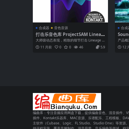
合成器
音色音源
合成
打击乐音色库 ProjectSAM Lineag
Soun
e Percussion Pro v1.3 KONTAKT
弦乐音
大师级动态表现，精致的细节打击 Lineage P
产品概述 
度解
ercussion 凝聚了 P...
n与作曲家
11 月前
0
0
46
5.9
12
编曲库：专注音频应用网盘下载，提供编曲音色、混音插件、VS
插件、Kontakt乐器库、MAC音源、乐谱配乐、工程模板、DA
主软件（Cubase、Logic、FL Studio、Studio One）等资源
持远程安装，覆盖音频制作、混音母带、音乐编曲等领域，稳