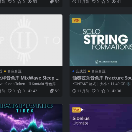
 月前
0
0
53
5.9
11 月前
0
0
41
VIP
器
音色音源
合成器
音色音源
样音色库 MixWave Sleep T
独奏弦乐音色库 Fracture So
 II (LIBRARY) KONTAKT
Solo String Formations v1.
e: Sleep Token – II Kontakt 音色库 |
KONTAKT 格式 | 大小：11.49 GB 
ONTAKT
乐的层次之美 为你的...
 月前
0
0
42
5.9
11 月前
0
0
36
VIP