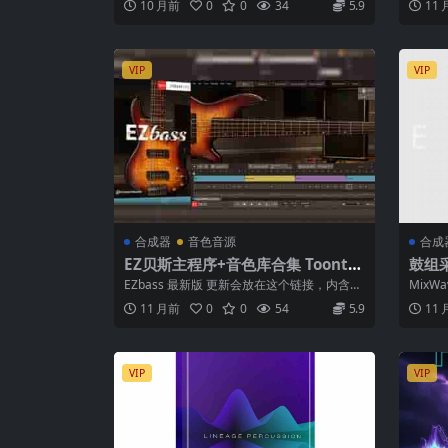
10 月前
0
0
34
5.9
11
VIP
VIP
合成器
音色音源
合成
EZ贝斯主程序+音色库合集 Toontra
鼓组采
ck EZbass v1.3.1 [WiN MacOSX]
oken
EZbass 最新版 更新会放在这个链接，内含全
MixWav
最新版装贝斯用这个链接
套音色库+MIDI库，安装后加载...
...
11 月前
0
0
54
5.9
11
VIP
VIP