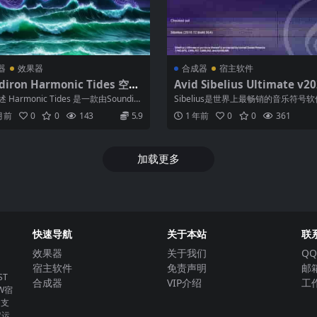
器
效果器
合成器
宿主软件
diron Harmonic Tides 空灵
Avid Sibelius Ultimate v20
色库 KONTAKT DECENT 深
Trial Reset Win 无限试用版
Harmonic Tides 是一款由Soundiro
Sibelius是世界上最畅销的音乐符号
析
软件 西贝柳斯 MAC含音色库2
Pie...
供复杂但易于使用的工具，这些工具...
 月前
0
0
143
5.9
1 年前
0
0
361
加载更多
快速导航
关于本站
联
效果器
关于我们
QQ
宿主软件
免责声明
邮箱
T
合成器
VIP介绍
工作
W宿
。支
定运