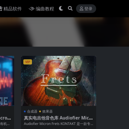
精品软件
编曲教程
登录
VIP
合成器
效果器
cron
真实电吉他音色库 Audiofier Micr
KT
on Frets KONTAKT
与有机脉
Audiofier Micron Frets KONTAKT 是一款专
为电影配乐...