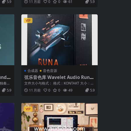
5.9
11 月前
0
0
61
5.9
VIP
合成器
音色音源
unds
弦乐音色库 Wavelet Audio Runa
0.1 K
Elder Scoring Strings KONTAKT
 独奏弦
文件大小与格式： 格式：KONTAKT 大小：3.
36 GB 插件简介： RUN...
5.9
11 月前
0
0
49
5.9
VIP