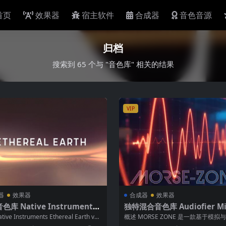
首页
效果器
宿主软件
合成器
音色音源
归档
搜索到 65 个与 "音色库" 相关的结果
VIP
器
效果器
合成器
效果器
库 Native Instruments
独特混合音色库 Audiofier Mi
REAL EARTH v2.1.2 KONTA
Morse Zone v1.0.1 KONTA
ive Instruments Ethereal Earth v
概述 MORSE ZONE 是一款基于模拟
冲设计的独特音色库，融合了复杂...