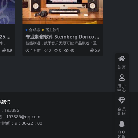
合成器
宿主软件
25.4
专业制谱软件 Steinberg Dorico P
 乐谱
ro 6 6.2.10 WiN MAC
软件，提
智能制谱，赋予音乐无限可能 产品概述：重
5G
新定义音乐制谱 Steinberg Do...
9.9
4 月前
0
0
40
5.9
首页
用户
中心
系我们
会员
：193386
介绍
：193386@qq.com
时间：9：00-22：00
QQ
客服