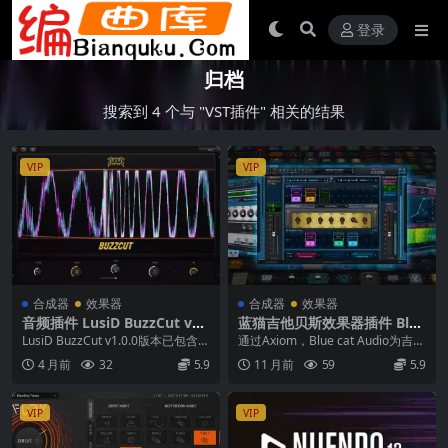
登录
归档
搜索到 4 个与 "VST插件" 相关的结果
VIP
VIP
合成器
效果器
合成器
效果器
音频插件 LusiD BuzzCut v1.
蓝猫吉他贝斯效果器插件 Blue
0.0 WiN
Cat Audio Axiom v2.21 WI
LusiD BuzzCut v1.0.0版本已包含密
通过Axiom，Blue cat Audio为吉他
N
钥生成器——MOCHA。该插...
和贝司提供了多效果处理器和放
4 月前
32
5.9
11 月前
59
5.9
大...
VIP
VIP