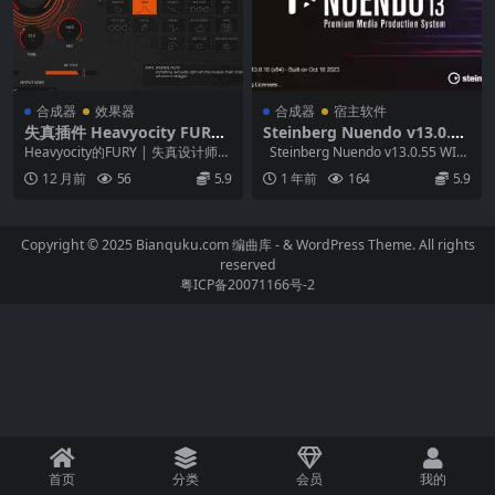
合成器
效果器
合成器
宿主软件
失真插件 Heavyocity FURY
Steinberg Nuendo v13.0.55
Distortion Designer 1.1.3
WIN MAC – 顶级音频后期制
Heavyocity的FURY | 失真设计师是
Steinberg Nuendo v13.0.55 WIN
(MAC)
作软件破解版
一个大胆的失真VST插件，具有各...
MAC...
12 月前
56
5.9
1 年前
164
5.9
Copyright © 2025 Bianquku.com
编曲库
- & WordPress Theme. All rights
reserved
粤ICP备20071166号-2
首页
分类
会员
我的