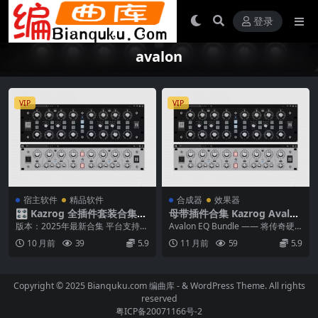
登录
avalon
VIP
VIP
宿主软件
精品软件
合成器
效果器
🎛️ Kazrog 全插件套装合集
母带插件合集 Kazrog Avalon
（Avalon / KClip / MHB / R
EQ Bundle v1.0.0 WiN MAC
版本：2025年最新合集 平台支持：
Avalon EQ Bundle —— 将传奇硬
etro / True Dynamics）Win
Windows / macOS / Linu...
件带入你的DAW 传奇双子星 E...
10 月前
39
5.9
11 月前
59
5.9
/ Mac / Linux
Copyright © 2025 Bianquku.com
编曲库
- & WordPress Theme. All rights
reserved
粤ICP备20071166号-2