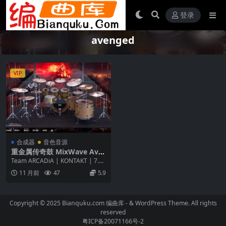
登录
avenged
VIP
合成器
音色音源
重金属传奇鼓 MixWave Ave
nged Sevenfold Brooks Wa
Team ARCADiA | KONTAKT | 7.25
ckerman KONTAKT
GB 重金属传奇乐队...
11 月前
47
5.9
Copyright © 2025 Bianquku.com
编曲库
- & WordPress Theme. All rights
reserved
粤ICP备20071166号-2