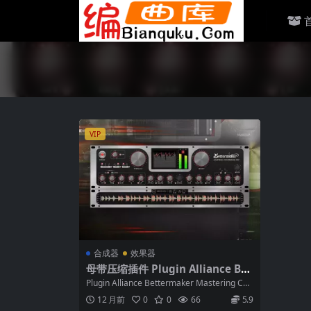
VIP
合成器
效果器
母带压缩插件 Plugin Alliance Bet
termaker Mastering Compress
Plugin Alliance Bettermaker Mastering C
or v1.0.0 WiN MAC
o...
12 月前
0
0
66
5.9