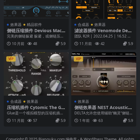
效果器
精品软件
合成器
效果器
侧链压缩插件 Devious Machi
滤波器插件 Venomode Dee
nes Duck v1.3.12 WiN MAC
Q v1.5.5 WIN MAC LIN
完美的侧链躲避 躲避，或侧链压
团队 R2R | 2022.04.25 | 16.52 M
缩，是现代音乐的决定性效果之
BDeeQ 是一个单频...
10 月前
48
5.9
11 月前
42
5.9
一。从经典的房子到现代...
VIP
VIP
合成器
效果器
效果器
压缩机插件 Cytomic The Glu
侧链效果器 NEST Acoustics
e v1.7.10 WiN
DELTA v1.0.0 WiN MAC
Glue是一个模拟模型的压缩机插
DELTA允许您使用辅助“幽灵”侧链输
件，基于经典的80年代英国大型控
入来扭曲音频，只听到对主信号的
11 月前
57
5.9
1 年前
63
5.9
制台总线压缩机，...
影响。没错。...
Copyright © 2025 Bianquku.com
编曲库
- & WordPress Theme. All rights