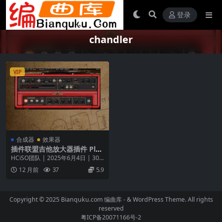
登录
chandler
VIP
合成器
效果器
插件联盟吉他放大器插件 Plu
gin Alliance Chandler Limit
HCiSO团队 | 2025年6月4日 | 30.7
ed GAV19T v1.11.1 macOS-
2 MB Chandler ...
12 月前
37
5.9
HCiSO
Copyright © 2025 Bianquku.com
编曲库
- & WordPress Theme. All rights
reserved
粤ICP备20071166号-2