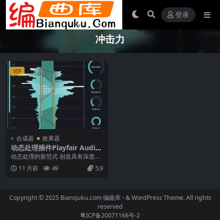
登录
冲击力
VIP
合成器
效果器
动态处理插件Playfair Audio
Dynamic Grading v2.0.3 Wi
动态处理的新范式 创造具有深度和
N
冲击力的强大混合。 通过动态分
11 月前
49
5.9
级，您可以精确地塑...
Copyright © 2025 Bianquku.com
编曲库
- & WordPress Theme. All rights
reserved
粤ICP备20071166号-2