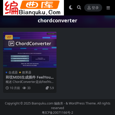
登录
chordconverter
VIP
合成器
效果器
和弦MIDI生成插件 FeelYour
Sound ChordConverter v1.
概述 ChordConverter是由FeelYou
0.0 WIN MAC Incl Keygen-R
rSound推出的一款MID...
10 月前
33
5.9
2R
Copyright © 2025 Bianquku.com
编曲库
- & WordPress Theme. All rights
reserved
粤ICP备20071166号-2