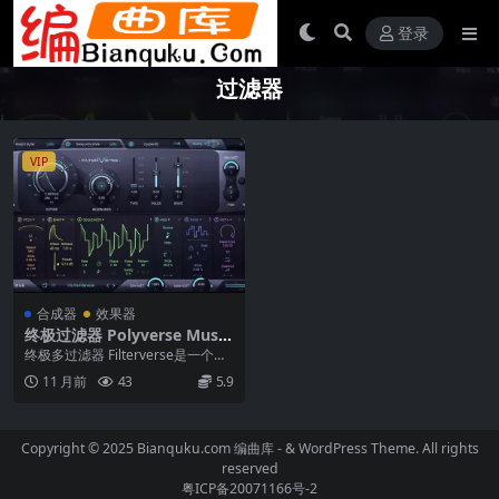
登录
过滤器
VIP
合成器
效果器
终极过滤器 Polyverse Music
Filterverse v1.2.1 WiN
终极多过滤器 Filterverse是一个开
创性的音频过滤器插件，提供以前
11 月前
43
5.9
从未听...
Copyright © 2025 Bianquku.com
编曲库
- & WordPress Theme. All rights
reserved
粤ICP备20071166号-2