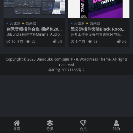
合成器
效果器
合成器
效果器
创意音频插件合集 捆绑包202
黑公鸡插件套装Black Rooste
5.10 Minimal Audio Effects
r Audio The ALL Bundle v3.
该Bundle捆绑包将Minimal Audio
经典工作室设备的复古微风与现代
Bundle macOS
0.0 WIN MAC
的所有创意音频插件集中到一个捆
相结合，易于应用的数字处理，使
10 月前
55
5.9
1 年前
68
5.9
绑...
这个捆绑包成为日常混...
Copyright © 2025 Bianquku.com
编曲库
- & WordPress Theme. All rights
reserved
粤ICP备20071166号-2
首页
分类
会员
我的