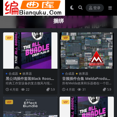
登录
捆绑
VIP
VIP
合成器
效果器
合成器
效果器
黑公鸡插件套装Black Rooste
音频插件合集 MeldaProduct
r Audio The ALL Bundle v3.
ion MCompleteBundle v17.
经典工作室设备的复古微风与现代
所有Melda效果和乐器都在一个巨
2.0 WIN MAC
07.01 WiN MAC
相结合，易于应用的数字处理，使
大的捆绑包中 你需要的一切 MCom
4 月前
22
5.9
4 月前
31
5.9
这个捆绑包成为日常混...
plete...
VIP
VIP