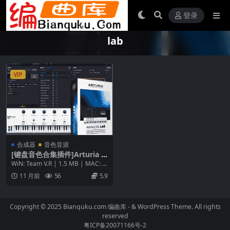
登录
lab
VIP
合成器
音色音源
[键盘音色合集插件]Arturia A
nalog Lab V v5.12.0[WiN, M
WiN: Team V.R | 1.5 MB | MAC: P
acOSX]（3.35Gb）
2P | 1.82...
11 月前
56
5.9
Copyright © 2025 Bianquku.com
编曲库
- & WordPress Theme. All rights
reserved
粤ICP备20071166号-2