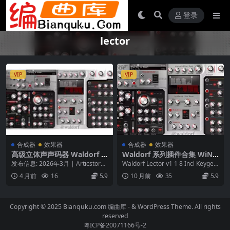
登录
lector
VIP
VIP
合成器
效果器
合成器
效果器
高级立体声声码器 Waldorf L
Waldorf 系列插件合集 WiN
ector v1.1.8-WiN
MAC
发布信息: 2026年3月 | Articstorm
Waldorf Lector v1 1 8 Incl Keygen
软件类型: 高级立体声声码...
-R2R — ...
4 月前
16
5.9
10 月前
35
5.9
Copyright © 2025 Bianquku.com
编曲库
- & WordPress Theme. All rights
reserved
粤ICP备20071166号-2