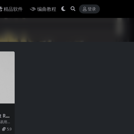
精品软件
编曲教程
登录
t Rec
ld 63
其易用性
5.9