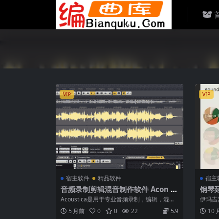
VIP
VIP
宿主软件
精品软件
宿主
音频录制剪辑混音制作软件 Acon Di
钢琴延音
gital Acoustica Premium Editio
300 
Acoustica是用于专业音频录制，编辑，混合
伊玛吉
n Portable v7.7.8[MAC WIN]
和母带制作的全面解决方案。直观的...
为您的
5 月前
0
0
22
5.9
10