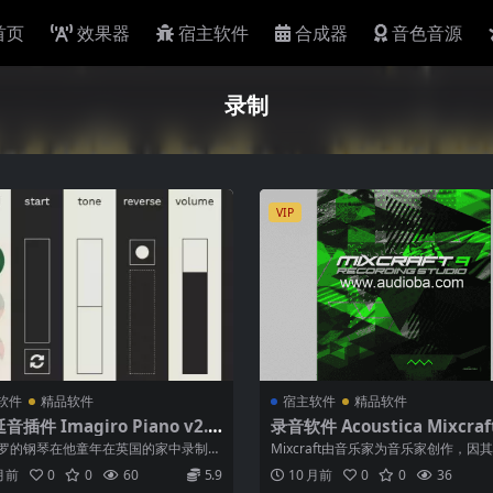
首页
效果器
宿主软件
合成器
音色音源
录制
VIP
软件
精品软件
宿主软件
精品软件
插件 Imagiro Piano v2.2.
录音软件 Acoustica Mixcraf
WiN macOS
ording Studio 10 v10.6 Bui
罗的钢琴在他童年在英国的家中录制，
Mixcraft由音乐家为音乐家创作，因
6 [WiN]
钢琴表演带来了独特的亲密感。 角色...
和原始动力而在业内无与伦比。使用...
 月前
0
0
60
5.9
10 月前
0
0
36