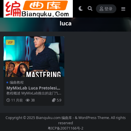
登录
luca
VIP
编曲教程
MyMixLab Luca Pretolesi
MASTERING JASON DERUL
教程概述 MyMixLab推出的这门”Lu
O教程 – 顶级母带处理技术完
ca Pretolesi MASTER...
11 月前
38
5.9
全揭秘
Copyright © 2025 Bianquku.com
编曲库
- & WordPress Theme. All rights
reserved
粤ICP备20071166号-2