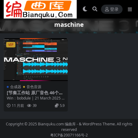
登录
maschine
VIP
合成器
音色音源
[节奏工作站 原厂音色 46个扩
展]Native Instruments Mas
Win：bobdule | 21 March 2025 |
chine 3 v3.3.1 [WiN MacOS
1.08 GB Ma...
11 月前
39
5.9
X]（32GB+）
Copyright © 2025 Bianquku.com
编曲库
- & WordPress Theme. All rights
reserved
粤ICP备20071166号-2