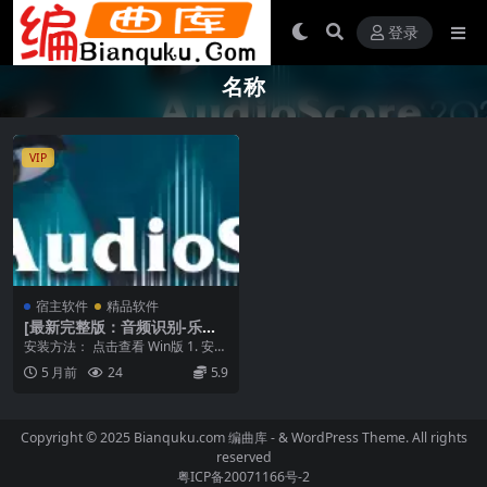
登录
名称
VIP
宿主软件
精品软件
[最新完整版：音频识别-乐谱
制作工具]Neuratron AudioS
安装方法： 点击查看 Win版 1. 安装
core Ultimate 2020.1 v9.0.0
2. 出现提示时，在产品 ID 栏输...
5 月前
24
5.9
[WiN, MacOSX]（16MB+9M
B）
Copyright © 2025 Bianquku.com
编曲库
- & WordPress Theme. All rights
reserved
粤ICP备20071166号-2