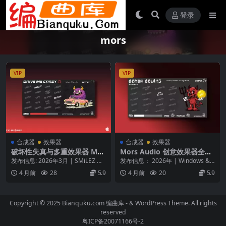
登录
mors
VIP
VIP
合成器
效果器
合成器
效果器
破坏性失真与多重效果器 Mor
Mors Audio 创意效果器全集
s Drive Me Crazy v1.0.0 (Wi
(WIN/MAC)
发布信息: 2026年3月 | SMiLEZ 软
发布信息： 2026年 | Windows &
N and macOS)
件类型: 破坏性失真与多重效果器...
macOS | VST3...
4 月前
28
5.9
4 月前
20
5.9
Copyright © 2025 Bianquku.com
编曲库
- & WordPress Theme. All rights
reserved
粤ICP备20071166号-2