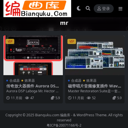
登录
mr
VIP
VIP
合成器
效果器
合成器
效果器
传奇放大器插件 Aurora DSP
磁带唱片音频修复插件 Wave
Laboga Mr Hector Suite v1.
Arts Master Restoration Su
Aurora DSP Laboga Mr. Hector Su
Master Restoration Suite是一套全
0.0 U2B Mac [MORiA]
ite 6 v6.09 WiN MAC
ite — 手工匠...
面的修复插件，用于清理磁...
11 月前
47
5.9
11 月前
52
5.9
Copyright © 2025 Bianquku.com
编曲库
- & WordPress Theme. All rights
reserved
粤ICP备20071166号-2