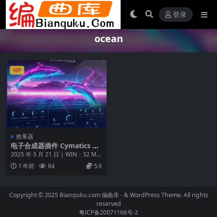
登录
ocean
VIP
效果器
电子合成器插件 Cymatics O
CEAN PLUCK v1.0.0 WIN m
2025 年 3 月 21 日 | WIN：32 M
acOS
B/MAC：45.8 MB ...
1 年前
84
5.9
Copyright © 2025 Bianquku.com
编曲库
- & WordPress Theme. All rights
reserved
粤ICP备20071166号-2