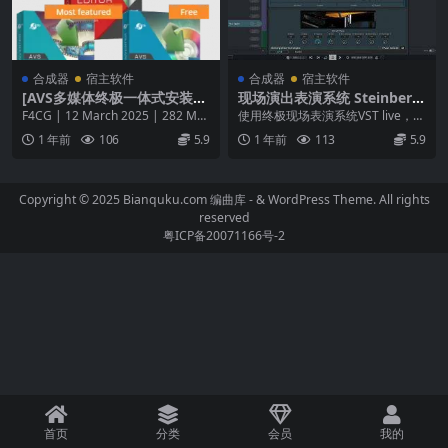
合成器
宿主软件
合成器
宿主软件
[AVS多媒体终极一体式安装
现场演出表演系统 Steinberg
包] Ascensio System AVS Al
VST Live Pro v2.2.52 WiN M
F4CG | 12 March 2025 | 282 MB
使用终极现场表演系统VST live，让
l in One Product Pack v6.0.
AC
安装方法：安装&am...
您的生活更轻松。这是一个独特、
1 年前
106
5.9
1 年前
113
5.9
2-F4CG [WiN]（282MB）
稳定的软件...
Copyright © 2025 Bianquku.com
编曲库
- & WordPress Theme. All rights
reserved
粤ICP备20071166号-2
首页
分类
会员
我的