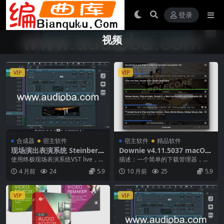
登录
视频
VIP
VIP
合成器
宿主软件
宿主软件
精品软件
现场演出表演系统 Steinberg
Downie v4.11.5037 macOS
VST Live Pro v3.0.30 WiN M
快速下载YOUTUBE B站等视
使用终极现场表演系统VST live，让
描述：一个简单的下载管理器，让
AC
频
您的生活更轻松。这是一个独特、
您可以快速将来自不同网站的视频
4 月前
24
5.9
10 月前
25
5.9
稳定的软件...
保存到您自己的磁盘驱...
VIP
VIP