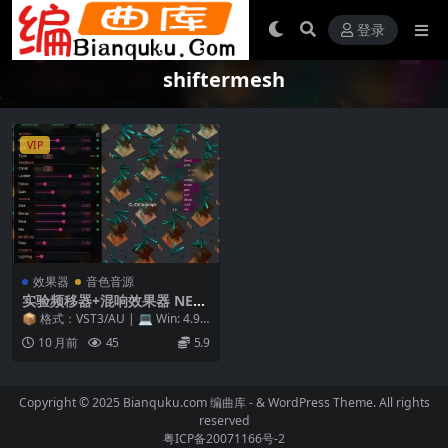
登录
shiftermesh
VIP
效果器
音色音源
实验频移器+混响效果器 NEL
ShifterMesh v2.0.0 RETAiL
📦 格式：VST3/AU | 💻 Win: 4.9
[WiN/OSX]
MB | 🍎 Mac: 12...
10 月前
45
5.9
Copyright © 2025 Bianquku.com
编曲库
- & WordPress Theme. All rights
reserved
粤ICP备20071166号-2