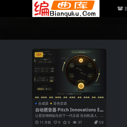
VIP
合成器
音色音源
自动琶音器 Pitch Innovations Et
ernal Arps v1.0.3 WiN
让琶音栩栩如生的下一代乐器 告别机器人、
重复的琶音-受真实表演的启发，Etern...
11 月前
0
0
37
5.9