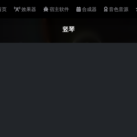
首页
效果器
宿主软件
合成器
音色音源
竖琴