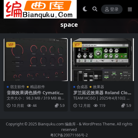
登录
space
VIP
VIP
宿主软件
精品软件
合成器
效果器
音频效果调色插件 Cymatics
罗兰延迟效果器 Roland Clou
Space Reverb Plugin v1.0.2
d RE-201 Space Echo 1.0.1
文件大小： 98.3 MB / 319 MB 格
TEAM HCiSO | 2025年4月10日 |
WIN MAC
macOS [HCiSO]
式： VST / AU（64位）...
71.64MB Roland...
10 月前
44
5.9
12 月前
119
5.9
Copyright © 2025 Bianquku.com
编曲库
- & WordPress Theme. All rights
reserved
粤ICP备20071166号-2