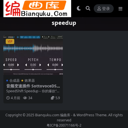
登录
speedup
VIP
合成器
效果器
音频变速插件 SottovoceDSP
SpeedShift Speedup v2.0.1
SpeedShift Speedup – 你的爆款“S
WiN
ped Up”与“Slow...
4 月前
34
5.9
Copyright © 2025 Bianquku.com
编曲库
- & WordPress Theme. All rights
reserved
粤ICP备20071166号-2