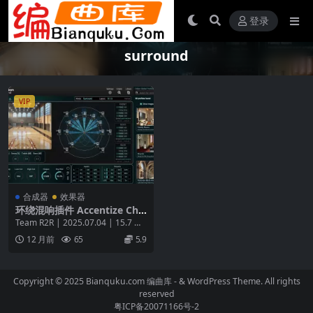
登录
surround
VIP
合成器
效果器
环绕混响插件 Accentize Cha
meleon Surround v1.1.3-Wi
Team R2R | 2025.07.04 | 15.7 M
N
B 🎧 Chamel...
12 月前
65
5.9
Copyright © 2025 Bianquku.com
编曲库
- & WordPress Theme. All rights
reserved
粤ICP备20071166号-2