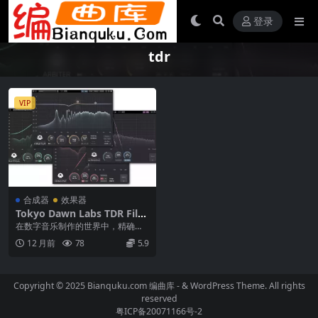
登录
tdr
VIP
合成器
效果器
Tokyo Dawn Labs TDR Filte
rs Bundle：专业音频滤波器
在数字音乐制作的世界中，精确控
的终极套装 WiN MAC
制音频频谱是打造完美混音和母带
12 月前
78
5.9
的关键。Tokyo ...
Copyright © 2025 Bianquku.com
编曲库
- & WordPress Theme. All rights
reserved
粤ICP备20071166号-2