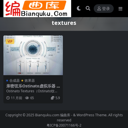
登录
textures
VIP
合成器
效果器
亲密弦乐Ostinato虚拟乐器 H
eavyocity Ostinato Texture
Ostinato Textures（Ostinato纹
s KONTAKT
理）是一款虚拟乐器，将独奏...
11 月前
65
5.9
Copyright © 2025 Bianquku.com
编曲库
- & WordPress Theme. All rights
reserved
粤ICP备20071166号-2