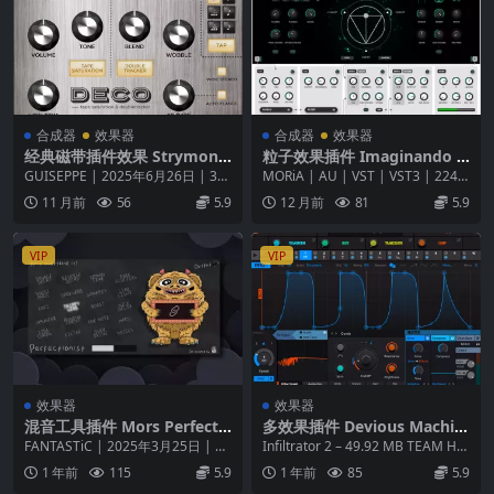
合成器
效果器
合成器
效果器
经典磁带插件效果 Strymon
粒子效果插件 Imaginando G
Deco Plugin v1.0.0 ARM ma
RFX 1.0.0 MAC
GUISEPPE | 2025年6月26日 | 37
MORiA | AU | VST | VST3 | 224.7
cOS
MB 在当今，现代录音工程...
MB GRFX ...
11 月前
56
5.9
12 月前
81
5.9
VIP
VIP
效果器
效果器
混音工具插件 Mors Perfecti
多效果插件 Devious Machin
onist v1.0.0 WiN OSX-FANT
es Infiltrator 2.5.13 macOS
FANTASTiC | 2025年3月25日 | 52
Infiltrator 2 – 49.92 MB TEAM HCi
ASTiC
[HCiSO]
MB我很难过度思考效果的...
SO | 03...
1 年前
115
5.9
1 年前
85
5.9