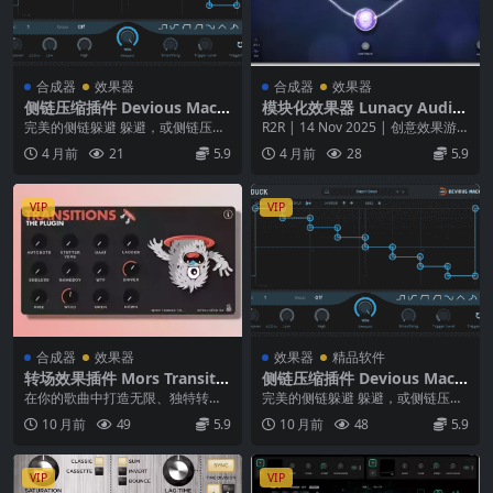
合成器
效果器
合成器
效果器
侧链压缩插件 Devious Machi
模块化效果器 Lunacy Audio
nes Duck v2.0.27 WiN MAC
BEAM v2.1.0 Incl Keygen-R
完美的侧链躲避 躲避，或侧链压
R2R | 14 Nov 2025 | 创意效果游
2R
缩，是现代音乐的决定性效果之
乐场 BEAM 2.0 是一个...
4 月前
21
5.9
4 月前
28
5.9
一。从经典的房子到现代...
VIP
VIP
合成器
效果器
效果器
精品软件
转场效果插件 Mors Transitio
侧链压缩插件 Devious Machi
ns Plugin WiN MacOSX Ma
nes Duck v1.3.12 WiN MAC
在你的歌曲中打造无限、独特转场
完美的侧链躲避 躲避，或侧链压
x 4 Live
效果的最简单且最有创意的方法🔥
缩，是现代音乐的决定性效果之
10 月前
49
5.9
10 月前
48
5.9
🎚️ 简单模式（S...
一。从经典的房子到现代...
VIP
VIP