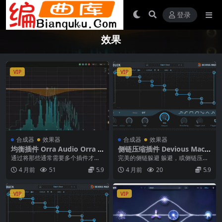
登录
效果
VIP
VIP
合成器
效果器
合成器
效果器
均衡插件 Orra Audio Orra E
侧链压缩插件 Devious Machi
Q v1.1.0 WiN
nes Duck v2.0.27 WiN MAC
通过将那些通常需要多个插件才能
完美的侧链躲避 躲避，或侧链压
完成的音频处理步骤整合到同一个
缩，是现代音乐的决定性效果之
4 月前
51
5.9
4 月前
20
5.9
工具中，从而简化你的...
一。从经典的房子到现代...
VIP
VIP