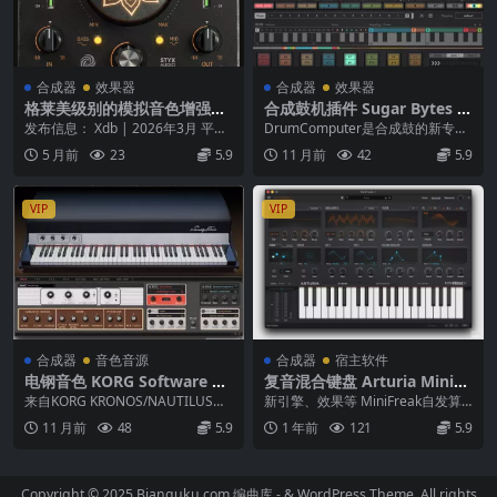
合成器
效果器
合成器
效果器
格莱美级别的模拟音色增强器
合成鼓机插件 Sugar Bytes D
– Styx Audio Chakra v1.1.9
rum Computer v1.3.6 WiN
发布信息： Xdb | 2026年3月 平
DrumComputer是合成鼓的新专
macOS
MAC
台： macOS 产品概述 Chakr...
家，将经典和现代合成与灵活的调
5 月前
23
5.9
11 月前
42
5.9
制和豪华测序...
VIP
VIP
合成器
音色音源
合成器
宿主软件
电钢音色 KORG Software EP
复音混合键盘 Arturia MiniFr
-1 v1.1.4 WiN MAC
eak V v4.0.1 WIN MAC
来自KORG KRONOS/NAUTILUS的
新引擎、效果等 MiniFreak自发算
EP-1电动钢琴音响引擎。KORG...
法合成器MiniFreak是一款复音混
11 月前
48
5.9
1 年前
121
5.9
合...
Copyright © 2025 Bianquku.com
编曲库
- & WordPress Theme. All rights