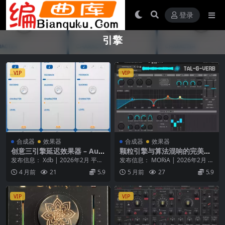
登录
引擎
VIP
VIP
合成器
效果器
合成器
效果器
创意三引擎延迟效果器 – Audi
颗粒引擎与算法混响的完美融
o Issues Threepeat v1.0.2
合 – Togu Audio Line TAL-G
发布信息： Xdb | 2026年2月 平
发布信息： MORiA | 2026年2月 平
macOS
-Verb v2.1.0 U2B Mac [MOR
台： macOS 产品概述 让你的声
台： macOS (Univers...
4 月前
21
5.9
5 月前
27
5.9
iA]
音...
VIP
VIP