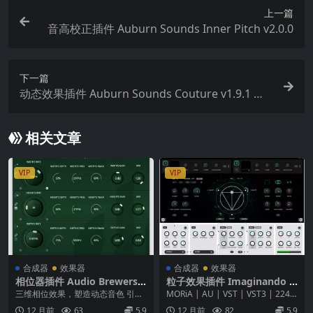
上一篇
音高校正插件 Auburn Sounds Inner Pitch v2.0.0
下一篇
动态效果插件 Auburn Sounds Couture v1.9.1 ma
cOS
相关文章
VIP
VIP
合成器
效果器
合成器
效果器
相位器插件 Audio Brewers a
粒子效果插件 Imaginando G
b_Phaser v2.16.0
RFX 1.0.0 MAC
三维相位效果，塑造动态音色 引
MORiA | AU | VST | VST3 | 224.7
言：立体声相位新体验 Audio Brew
MB GRFX ...
12 月前
63
5.9
12 月前
82
5.9