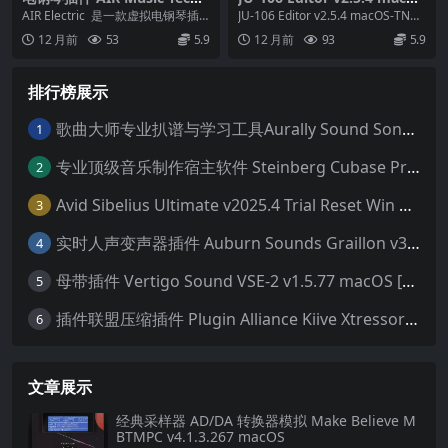
ology Electric v1.2.1.14-Wi
-TNT：Roland Juno-106 的
AIR Electric 是一款虚拟电钢琴插
JU-106 Editor v2.5.4 macOS-TN
N
完美音色管理助手
件，精准模拟 Rhodes、Wur...
T 是由 Nightb...
12 月前
53
5.9
12 月前
93
5.9
排行榜展示
歌曲大师专业扒谱与学习工具Aurally Sound Song Master PRO v2.7.04 WiN
1
专业顶级音乐制作宿主软件 Steinberg Cubase Pro 14 v14.0.32 VR/R2R 原厂音源内含安装教程 [WiN MAC]（80GB+）
2
Avid Sibelius Ultimate v2025.4 Trial Reset Win 无限试用版 乐谱软件 西贝柳斯 MAC含音色库25G
3
实时人声变声器插件 Auburn Sounds Graillon v3.1.1 macOS
4
母带插件 Vertigo Sound VSE-2 v1.5.77 macOS [HCiSO]
5
插件联盟压缩插件 Plugin Alliance Kiive Xtressor v1.0.1 WIN MAC
6
文章展示
经典采样器 AD/DA 转换器模拟 Make Believe M
BTMPC v4.1.3.267 macOS