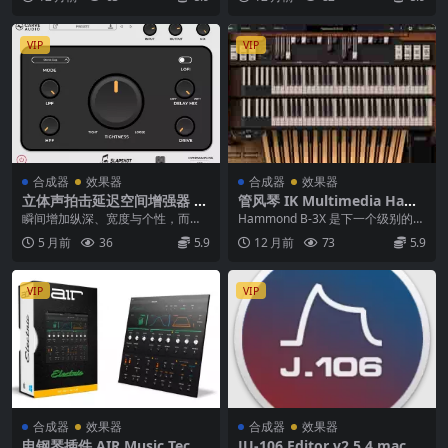
ers ...
VIP
VIP
合成器
效果器
合成器
效果器
立体声拍击延迟空间增强器 C
管风琴 IK Multimedia Ham
arve Audio Slapshot v1.0.4
mond B-3X v1.3.5 WIN MA
瞬间增加纵深、宽度与个性，而不
Hammond B-3X 是下一个级别的管
macOS
C
会带来浑浊感。 Slapshot 是一款拍
风琴虚拟乐器，它提供了前所未有
5 月前
36
5.9
12 月前
73
5.9
击延迟（...
的真实感...
VIP
VIP
合成器
效果器
合成器
效果器
电钢琴插件 AIR Music Techn
JU-106 Editor v2.5.4 macOS