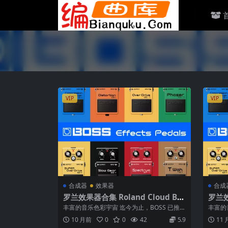
VIP
VIP
合成器
效果器
合成
罗兰效果器合集 Roland Cloud BO
罗兰效
SS Effects Pedals v1.1.0 macOS
SS Ef
丰富的音乐色彩宇宙 迄今为止，BOSS 已推出
丰富的
超过140种独特的迷你效果器，全球...
超过1
10 月前
0
0
42
5.9
11