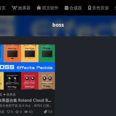
首页
效果器
宿主软件
合成器
音色音源
boss
器
效果器
果器合集 Roland Cloud BO
fects Pedals v1.0.0 macOS
音乐色彩宇宙 迄今为止，BOSS 已推出
40种独特的迷你效果器，全球...
 月前
0
0
63
5.9