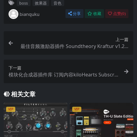
boss
效果器
音色
bianquku
分享
收藏
点赞(
0
)
上一篇
最佳音频激励器插件 Soundtheory Kraftur v1.2.3
MAC WiN
下一篇
模块化合成器插件库 订阅内容kiloHearts Subscrip
tion v2.4.1-WiN
相关文章
VIP
VIP