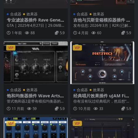
合成器
效果器
合成器
效果器
专业滤波器插件 Rave Genera
吉他与贝斯音箱模拟器插件 O
tion Filterbank v1.0.2 WIN
verloud TH-U Slate Edition
GTA | 2025年4月27日 | 29.0MB
发布信息: 2026年3月 | R2R (已解
MAC
v2.0.9 UNLOCKED-WiN
欢迎来到 Rave Gene...
锁版) 软件类型: 综合吉他与贝斯...
1 年前
88
5.9
4 月前
60
5.9
VIP
VIP
合成器
效果器
合成器
效果器
饱和均衡器插件 Wave Arts T
经典唱片效果插件 uJAM Fini
ube Saturator 2 v2.18 WiN
sher RETRO v1.4.1 Mac Win
管式饱和器2是带有模拟均衡器的管
你有没有玩过经典唱片，然后想“那
MAC
式前置放大器的超精确电路模拟，
样。听起来。太棒了！我如何在我
11 月前
59
5.9
10 月前
33
5.9
可以轻轻过度驱动以...
的轨道上获得60年...
VIP
VIP