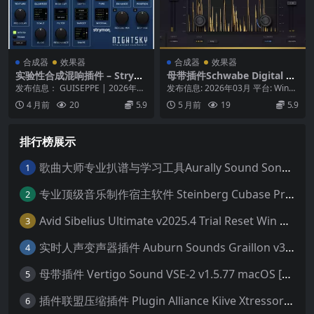
合成器
效果器
合成器
效果器
实验性合成混响插件 – Strym
母带插件Schwabe Digital G
on NightSky Plugin v1.0.1
old Clip v1.4.1 macOS
发布信息： GUISEPPE | 2026年1
发布信息: 2026年03月 平台: Windo
ARM-GUISEPPE
月28日 平台： macOS (A...
ws / macOS 产品概述 ...
4 月前
20
5.9
5 月前
19
5.9
排行榜展示
歌曲大师专业扒谱与学习工具Aurally Sound Song Master PRO v2.7.04 WiN
1
专业顶级音乐制作宿主软件 Steinberg Cubase Pro 14 v14.0.32 VR/R2R 原厂音源内含安装教程 [WiN MAC]（80GB+）
2
Avid Sibelius Ultimate v2025.4 Trial Reset Win 无限试用版 乐谱软件 西贝柳斯 MAC含音色库25G
3
实时人声变声器插件 Auburn Sounds Graillon v3.1.1 macOS
4
母带插件 Vertigo Sound VSE-2 v1.5.77 macOS [HCiSO]
5
插件联盟压缩插件 Plugin Alliance Kiive Xtressor v1.0.1 WIN MAC
6