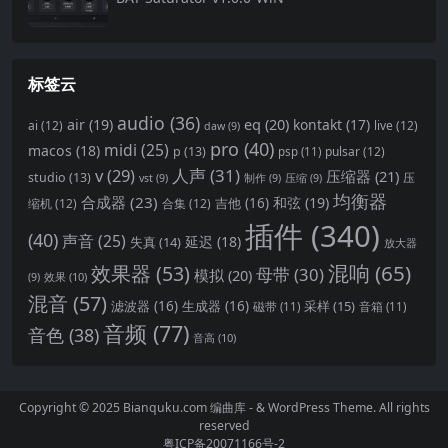
标签云
audio
(36)
eq
(20)
air
(19)
kontakt
(17)
ai
(12)
live
(12)
daw
(9)
pro
(40)
midi
(25)
macos
(18)
p
(13)
pulsar
(12)
psp
(11)
v
(29)
人声
(31)
压缩器
(21)
studio
(13)
压
vst
(9)
制作
(9)
压缩
(9)
均衡器
合成器
(23)
和弦
(19)
吉他
(16)
缩机
(12)
合集
(12)
插件
(340)
(40)
声音
(25)
延迟
(18)
失真
(14)
放大器
混响
(65)
效果器
(53)
母带
(30)
模拟
(20)
效果
(10)
(9)
混音
(57)
滤波器
(16)
生成器
(16)
采样
(15)
磁带
(11)
音箱
(11)
音频
(77)
音色
(38)
音高
(10)
Copyright © 2025 Bianquku.com
编曲库
- & WordPress Theme. All rights
reserved
粤ICP备20071166号-2