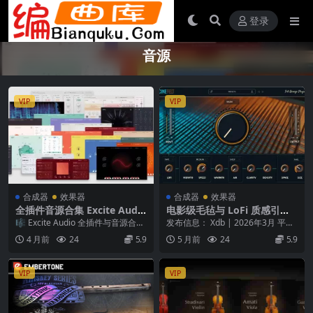
登录
音源
VIP
VIP
合成器
效果器
合成器
效果器
全插件音源合集 Excite Audio
电影级毛毡与 LoFi 质感引擎 –
Complete Collection Bundl
Pat George CINEFELT v1.0.
🎼 Excite Audio 全插件与音源合集
发布信息： Xdb | 2026年3月 平
e 2025.10.28 WiN Mac
3 macOS
（完整版） Excite Audi...
台： macOS 产品概述 将任何钢
4 月前
24
5.9
5 月前
24
5.9
琴...
VIP
VIP