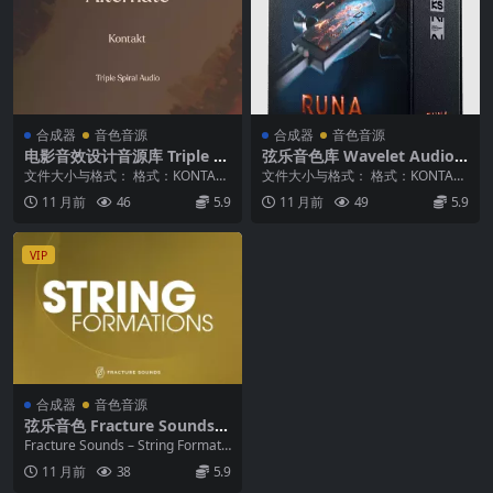
合成器
音色音源
合成器
音色音源
电影音效设计音源库 Triple S
弦乐音色库 Wavelet Audio R
piral Audio – Alternate for
una Elder Scoring Strings K
文件大小与格式： 格式：KONTAKT
文件大小与格式： 格式：KONTAKT
Kontakt（科幻恐怖工业风）
ONTAKT
大小：9.04 GB 插件简介： Alt...
大小：3.36 GB 插件简介： RUN...
11 月前
46
5.9
11 月前
49
5.9
v1.2.1 KONTAKT
VIP
合成器
音色音源
弦乐音色 Fracture Sounds S
tring Formations v2.0 KON
Fracture Sounds – String Formati
TAKT
ons v2.0...
11 月前
38
5.9