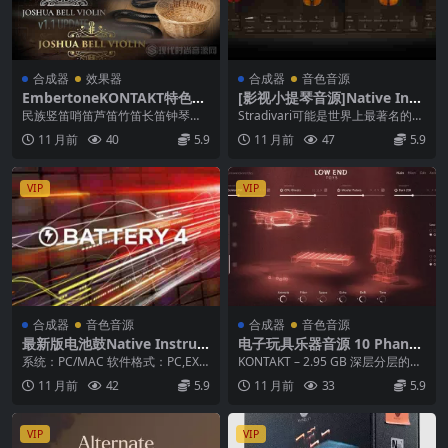
合成器
效果器
合成器
音色音源
EmbertoneKONTAKT特色音
[影视小提琴音源]Native Inst
源合集全套
ruments Guarneri Violin v
民族竖笛哨笛芦笛竹笛长笛钟琴萨
Stradivari可能是世界上最著名的小
2.0.0[KONTAKT]
克斯口琴钢琴提琴等 Embertone c
提琴制造商，但许多世界上最杰出
11 月前
40
5.9
11 月前
47
5.9
hang...
的演奏家...
VIP
VIP
合成器
音色音源
合成器
音色音源
最新版电池鼓Native Instru
电子玩具乐器音源 10 Phanto
ments Battery 4 v4.3.1 综合
m Rooms Low End Toys KO
系统：PC/MAC 软件格式：PC,EXE/
KONTAKT – 2.95 GB 深层分层的玩
电鼓音源（Win/Mac）
NTAKT
VST/AAX; MAC,STAND...
具与玩具乐器 探索前所未有的声
11 月前
42
5.9
11 月前
33
5.9
音...
VIP
VIP