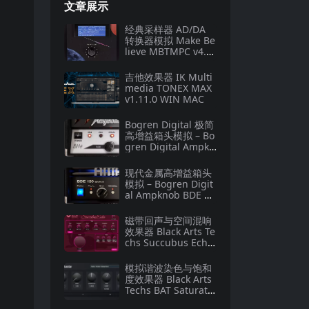
文章展示
经典采样器 AD/DA
转换器模拟 Make Be
lieve MBTMPC v4.1.
3.267 macOS
吉他效果器 IK Multi
media TONEX MAX
v1.11.0 WIN MAC
Bogren Digital 极简
高增益箱头模拟 – Bo
gren Digital Ampkn
ob BH4 v1.0.138 U2
B Mac [MORiA]
现代金属高增益箱头
模拟 – Bogren Digit
al Ampknob BDE 12
0 v1.0.246 U2B Mac
[MORiA]
磁带回声与空间混响
效果器 Black Arts Te
chs Succubus Echo
v1.0.0-WiN
模拟谐波染色与饱和
度效果器 Black Arts
Techs BAT Saturato
r v1.0.0-WiN