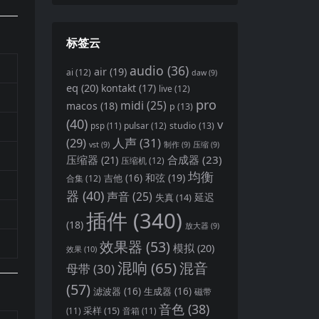
标签云
audio
(36)
air
(19)
ai
(12)
daw
(9)
eq
(20)
kontakt
(17)
live
(12)
pro
midi
(25)
macos
(18)
p
(13)
(40)
v
pulsar
(12)
studio
(13)
psp
(11)
(29)
人声
(31)
vst
(9)
制作
(9)
压缩
(9)
压缩器
(21)
合成器
(23)
压缩机
(12)
均衡
和弦
(19)
吉他
(16)
合集
(12)
器
(40)
声音
(25)
延迟
失真
(14)
插件
(340)
(18)
放大器
(9)
效果器
(53)
模拟
(20)
效果
(10)
混响
(65)
混音
母带
(30)
(57)
滤波器
(16)
生成器
(16)
磁带
音色
(38)
采样
(15)
(11)
音箱
(11)