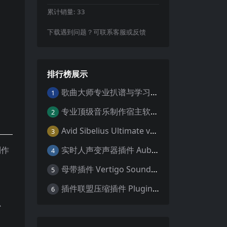
累计销量:
33
下载遇到问题？可联系客服或反馈
排行榜展示
歌曲大师专业扒谱与学习工具Aurally Sound Song Master PRO v2.7.04 WiN
1
专业顶级音乐制作宿主软件 Steinberg Cubase Pro 14 v14.0.32 VR/R2R 原厂音源内含安装教程 [WiN MAC]（80GB+）
2
Avid Sibelius Ultimate v2025.4 Trial Reset Win 无限试用版 乐谱软件 西贝柳斯 MAC含音色库25G
3
制作
实时人声变声器插件 Auburn Sounds Graillon v3.1.1 macOS
4
母带插件 Vertigo Sound VSE-2 v1.5.77 macOS [HCiSO]
5
插件联盟压缩插件 Plugin Alliance Kiive Xtressor v1.0.1 WIN MAC
6
X、