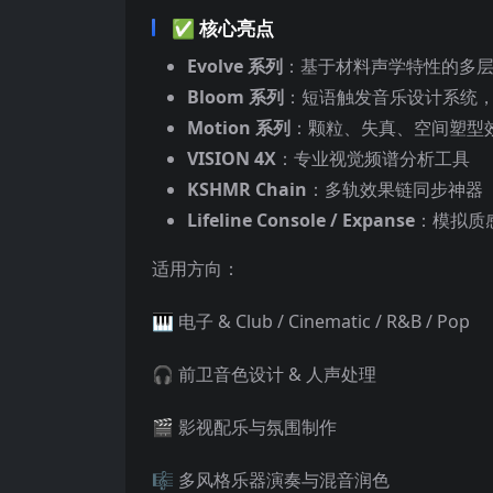
✅ 核心亮点
Evolve 系列
：基于材料声学特性的多层混合引
Bloom 系列
：短语触发音乐设计系统
Motion 系列
：颗粒、失真、空间塑型效果
VISION 4X
：专业视觉频谱分析工具
KSHMR Chain
：多轨效果链同步神器
Lifeline Console / Expanse
：模拟质
适用方向：
🎹 电子 & Club / Cinematic / R&B / Pop
🎧 前卫音色设计 & 人声处理
🎬 影视配乐与氛围制作
🎼 多风格乐器演奏与混音润色