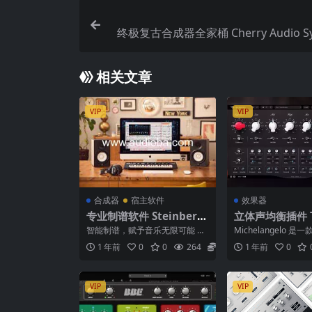
终极复古合成器全家桶 Cherry Audio Syn
ck 
相关文章
VIP
VIP
合成器
宿主软件
效果器
专业制谱软件 Steinberg
立体声均衡插件 To
Dorico Pro 6 6.0.20 Wi
jects Michelan
智能制谱，赋予音乐无限可能 产
Michelangelo 
N MAC
0.3 macOS
品概述：重新定义音乐制谱 Stein
体声均衡器和谐波生成
1 年前
0
0
264
5.9
1 年前
0
berg Do...
ris...
VIP
VIP