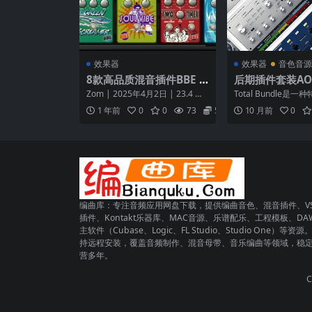
效果器
效果器
音色音源
8款高品质混音插件BBE S
后期插件套装AOM
ound Stomp Board v1.
ry Total Bundl
Zom | 2025年4月2日 | 23.4 MB
Total Bundle是
7.0 WiN
WIN MAC
Stomp Board 是一...
许可类型，涵盖所有
1 年前
0
0
73
5.9
10 月前
0
布的插件可以...
编曲库：专注音频应用网盘下载，提供编曲音色、混音插件、VS
插件、Kontakt乐器库、MAC音源、乐谱配乐、工程模板、DA
主软件（Cubase、Logic、FL Studio、Studio One）等资源
持远程安装，覆盖音频制作、混音母带、音乐编曲等领域，稳
营多年。
C