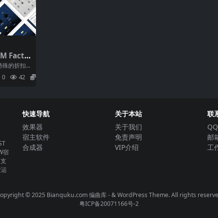
 Facto
e v1.18.6
一种特殊的折扣
插件。新发
0
42
5.9
快速导航
关于本站
联
效果器
关于我们
QQ
宿主软件
免责声明
邮箱
T
合成器
VIP介绍
工作
W宿
。支
定运
opyright © 2025 Bianquku.com
编曲库
- & WordPress Theme. All rights reserv
粤ICP备20071166号-2