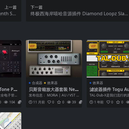
上一篇
下一篇
th Sta
终极西海岸嘻哈音源插件 Diamond Loopz Slap
6 (R2R版)
VST v1.0 RETAiL WIN MAC-DECiBEL
VIP
VIP
合成器
效果器
效果器
ne Pro
贝斯音箱放大器套装 Nem
滤波器插件 Togu Au
gelo v1.
brini Audio Bass Ampli
Line TAL-Dub-X 2.
是一款全电子管立
发布信息： MORiA | AU / VST /
TAL-Dub-X是我们流行
fier Bundle v1.0.0（AU
IN MAC
器，由 Ch
VST3 / AAX* | 文...
费软件TAL-Dub插件的
0
104
5.9
11 月前
0
0
39
5.9
1 年前
0
0
具有许多附...
/ VST / VST3 / AAX）MA
C