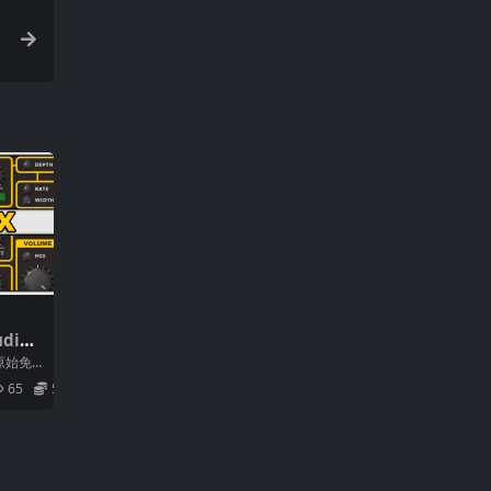
z
dio
2.7 W
的原始免
重制版，
65
5.9