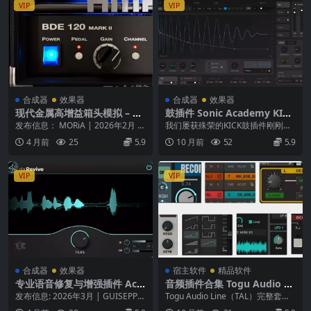
VIP
VIP
合成器
效果器
合成器
效果器
现代金属高增益箱头模拟 – Bo
鼓插件 Sonic Academy KICK
gren Digital Ampknob BDE
3 v1.1.6 WiN MAC
发布信息： MORiA | 2026年2月 平
我们屡获殊荣的KICK鼓插件刚刚获
120 v1.0.230 U2B Mac [MO
台： macOS (Univers...
得了巨大的升级。 KICK 3允许您毫
4 月前
25
5.9
10 月前
52
5.9
RiA]
不费力地...
VIP
VIP
合成器
效果器
宿主软件
精品软件
专业语音修复与增强插件 Acc
音频插件合集 Togu Audio Li
entize dxRevive Pro v1.2.8
ne Complete Bundle Effect
发布信息: 2026年3月 | GUISEPPE
Togu Audio Line（TAL）完整套装
macOS
s Instruments Update Only
软件类型: 专业语音修复与增强...
（2025 Windows 最新...