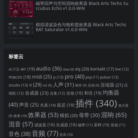
磁带回声与空间混响效果器 Black Arts Techs Su
ccubus Echo v1.0.0-WiN
模拟谐波染色与饱和度效果器 Black Arts Techs
BAT Saturator v1.0.0-WiN
标签云
audio
(36)
eq
(20)
air
(19)
kontakt
(17)
ai
(12)
live
(12)
daw
(9)
pro
(40)
midi
(25)
macos
(18)
p
(13)
pulsar
(12)
psp
(11)
v
(29)
人声
(31)
压缩器
(21)
studio
(13)
压
vst
(9)
制作
(9)
压缩
(9)
均衡器
合成器
(23)
和弦
(19)
吉他
(16)
缩机
(12)
合集
(12)
插件
(340)
(40)
声音
(25)
延迟
(18)
失真
(14)
放大器
混响
(65)
效果器
(53)
母带
(30)
模拟
(20)
效果
(10)
(9)
混音
(57)
滤波器
(16)
生成器
(16)
采样
(15)
磁带
(11)
音箱
(11)
音频
(77)
音色
(38)
音高
(10)