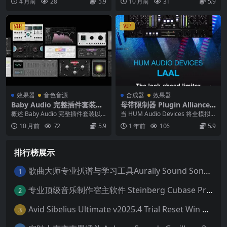
4 月前
28
5.9
10 月前
31
5.9
v2025.10.11-WiN
VIP
VIP
效果器
音色音源
合成器
效果器
Baby Audio 完整插件套装：
母带限制器 Plugin Alliance
释放音乐创作新边界 MAC
HUM Audio Devices LAAL
概述 Baby Audio 完整插件套装以
当 HUM Audio Devices 将全模拟
1.0.0 WiN Mac
极具性价比的价格提供所有 Baby
前瞻延迟线路集成至由顶级现代模
10 月前
72
5.9
1 年前
106
5.9
A...
拟...
排行榜展示
歌曲大师专业扒谱与学习工具Aurally Sound Song Master PRO v2.7.04 WiN
1
专业顶级音乐制作宿主软件 Steinberg Cubase Pro 14 v14.0.32 VR/R2R 原厂音源内含安装教程 [WiN MAC]（80GB+）
2
Avid Sibelius Ultimate v2025.4 Trial Reset Win 无限试用版 乐谱软件 西贝柳斯 MAC含音色库25G
3