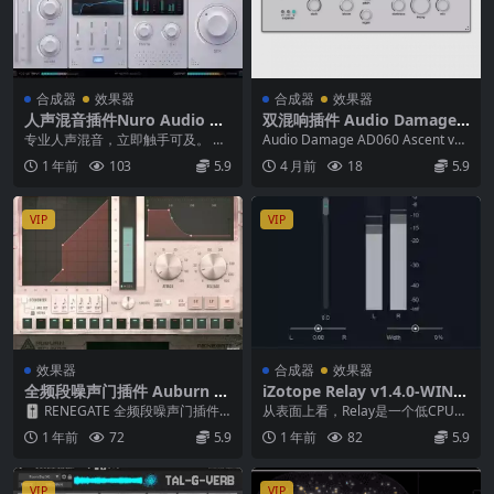
合成器
效果器
合成器
效果器
人声混音插件Nuro Audio Xv
双混响插件 Audio Damage
ox v1.1.3-WiN MAC
AD060 Ascent v1.0.0 LiNUX
专业人声混音，立即触手可及。 有
Audio Damage AD060 Ascent v1.
WiN macOS
史以来最先进的声带插件。包装在
0.0 LiNUX W...
1 年前
103
5.9
4 月前
18
5.9
一个革命性的易于使...
VIP
VIP
效果器
合成器
效果器
全频段噪声门插件 Auburn S
iZotope Relay v1.4.0-WIN
ounds Renegate v1.5.1 Mac
MAC
🎚️ RENEGATE 全频段噪声门插件
从表面上看，Relay是一个低CPU开
OS UB VST-BTCR
介绍 团队：BTCR ｜ 日期：2025...
销实用程序，可让您实时调整轨道
1 年前
72
5.9
1 年前
82
5.9
的增益、平移...
VIP
VIP