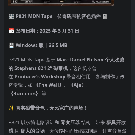
🎛 P821 MDN Tape – 传奇磁带机音色插件
🎚
📅
发布日期：2025 年 3 月 31 日
💾
Windows 版 | 36.5 MB
P821 MDN Tape 基于
Marc Daniel Nelson 个人收藏
的 Stephens 821 2” 磁带机
，这台机器曾
在
Producer’s Workshop
录音棚使用，参与制作了传
奇专辑，如
《The Wall》
、
《Aja》
、
《Rumours》
等。
✨ 真实磁带音色，无比宽广的声场！
P821 以极简电路设计和
零变压器
结构，带来
极具开放
感
且
庞大的音场
，无侵略性的压缩或削波，让声音自然