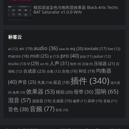
模拟谐波染色与饱和度效果器 Black Arts Techs
BAT Saturator v1.0.0-WiN
标签云
audio
(36)
eq
(20)
air
(19)
kontakt
(17)
ai
(12)
live
(12)
daw
(9)
pro
(40)
midi
(25)
macos
(18)
p
(13)
pulsar
(12)
psp
(11)
v
(29)
人声
(31)
压缩器
(21)
studio
(13)
压
vst
(9)
制作
(9)
压缩
(9)
均衡器
合成器
(23)
和弦
(19)
吉他
(16)
缩机
(12)
合集
(12)
插件
(340)
(40)
声音
(25)
延迟
(18)
失真
(14)
放大器
混响
(65)
效果器
(53)
母带
(30)
模拟
(20)
效果
(10)
(9)
混音
(57)
滤波器
(16)
生成器
(16)
采样
(15)
磁带
(11)
音箱
(11)
音频
(77)
音色
(38)
音高
(10)