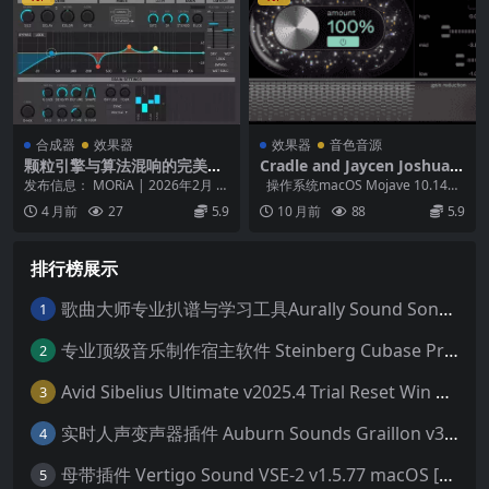
合成器
效果器
效果器
音色音源
颗粒引擎与算法混响的完美融
Cradle and Jaycen Joshua T
合 – Togu Audio Line TAL-G
he God Particle v1.2.4 WIN
发布信息： MORiA | 2026年2月 平
操作系统macOS Mojave 10.14及
-Verb v2.1.0 U2B Mac [MOR
MAC 混音母带插件 自动响度
台： macOS (Univers...
更高版本处理器Int...
4 月前
27
5.9
10 月前
88
5.9
iA]
均衡
排行榜展示
歌曲大师专业扒谱与学习工具Aurally Sound Song Master PRO v2.7.04 WiN
1
专业顶级音乐制作宿主软件 Steinberg Cubase Pro 14 v14.0.32 VR/R2R 原厂音源内含安装教程 [WiN MAC]（80GB+）
2
Avid Sibelius Ultimate v2025.4 Trial Reset Win 无限试用版 乐谱软件 西贝柳斯 MAC含音色库25G
3
实时人声变声器插件 Auburn Sounds Graillon v3.1.1 macOS
4
母带插件 Vertigo Sound VSE-2 v1.5.77 macOS [HCiSO]
5