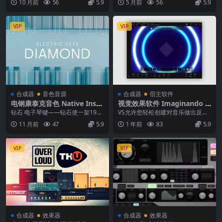
10 月前
56
5.9
5 月前
56
5.9
意的插件...
VIP
VIP
合成器
音色音源
合成器
宿主软件
电钢康泰克音色 Native Instr
视觉效果软件 Imaginando V
uments Electric Keys Diam
S v1.8.1 WiN MAC
钻石 电子琴键——钻石使一架1967
VS允许您轻松创建对音乐做出反应
ond 1.1.1 KONTAKT
年非常罕见的原创电子钢琴永垂不
的视觉效果 用一个迷人的视觉效果
11 月前
47
5.9
1 年前
83
5.9
朽。除了闪亮的...
世界将您的音乐带...
VIP
VIP
合成器
效果器
合成器
效果器