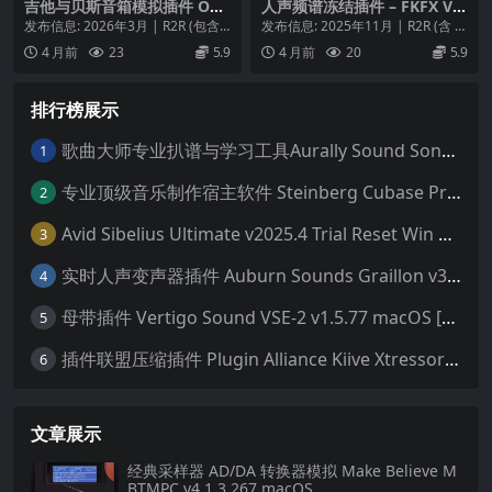
吉他与贝斯音箱模拟插件 Ove
人声频谱冻结插件 – FKFX Vo
rloud TH-U v2.0.12-WiN
cal Freeze v1.7.2-WiN
发布信息: 2026年3月 | R2R (包含 K
发布信息: 2025年11月 | R2R (含 E
eygen) 软件类型: 综合...
mulator) 平台: Wi...
4 月前
23
5.9
4 月前
20
5.9
排行榜展示
歌曲大师专业扒谱与学习工具Aurally Sound Song Master PRO v2.7.04 WiN
1
专业顶级音乐制作宿主软件 Steinberg Cubase Pro 14 v14.0.32 VR/R2R 原厂音源内含安装教程 [WiN MAC]（80GB+）
2
Avid Sibelius Ultimate v2025.4 Trial Reset Win 无限试用版 乐谱软件 西贝柳斯 MAC含音色库25G
3
实时人声变声器插件 Auburn Sounds Graillon v3.1.1 macOS
4
母带插件 Vertigo Sound VSE-2 v1.5.77 macOS [HCiSO]
5
插件联盟压缩插件 Plugin Alliance Kiive Xtressor v1.0.1 WIN MAC
6
文章展示
经典采样器 AD/DA 转换器模拟 Make Believe M
BTMPC v4.1.3.267 macOS