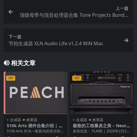
上一篇
顶级母带与混音处理器合集 Tone Projects Bundle
v2026.03 (macOS)
下一篇
节拍生成器 XLN Audio Life v1.2.4 WiN Mac
相关文章
VIP
VIP
合成器
效果器
合成器
效果器
510k Arts 插件合集介绍 | SE
极致的工程暴戾之美 – Neural
QUND · PEACH · POLYLLOP
DSP Fortin Nameless Suite
510k Arts 作为一家新兴的音乐软件
发布信息： FLARE | 2026年2月28
WiN
X v1.0.1 FiXED [U2B]
厂商，近年来推出了一系列极具创
日 平台： macOS (Univ...