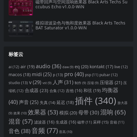
磁带回声与空间混响效果器 Black Arts Techs Su
ccubus Echo v1.0.0-WiN
模拟谐波染色与饱和度效果器 Black Arts Techs
BAT Saturator v1.0.0-WiN
标签云
audio
(36)
eq
(20)
air
(19)
kontakt
(17)
ai
(12)
live
(12)
daw
(9)
pro
(40)
midi
(25)
macos
(18)
p
(13)
pulsar
(12)
psp
(11)
v
(29)
人声
(31)
压缩器
(21)
studio
(13)
压
vst
(9)
制作
(9)
压缩
(9)
均衡器
合成器
(23)
和弦
(19)
吉他
(16)
缩机
(12)
合集
(12)
插件
(340)
(40)
声音
(25)
延迟
(18)
失真
(14)
放大器
混响
(65)
效果器
(53)
母带
(30)
模拟
(20)
效果
(10)
(9)
混音
(57)
滤波器
(16)
生成器
(16)
采样
(15)
磁带
(11)
音箱
(11)
音频
(77)
音色
(38)
音高
(10)