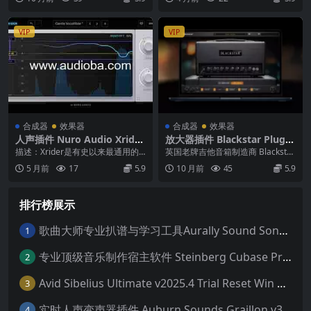
VIP
VIP
合成器
效果器
合成器
效果器
人声插件 Nuro Audio Xrider
放大器插件 Blackstar Plugin
v1.5.1-WiN MAC
s St.James v1.3.1-WiN
描述：Xrider是有史以来最通用的
英国老牌吉他音箱制造商 Blacksta
声乐骑手插件，让您的声音完美融
r 宣布发布旗下首款软件产品——S
5 月前
17
5.9
10 月前
45
5.9
合。 看到一切...
t. ...
排行榜展示
歌曲大师专业扒谱与学习工具Aurally Sound Song Master PRO v2.7.04 WiN
1
专业顶级音乐制作宿主软件 Steinberg Cubase Pro 14 v14.0.32 VR/R2R 原厂音源内含安装教程 [WiN MAC]（80GB+）
2
Avid Sibelius Ultimate v2025.4 Trial Reset Win 无限试用版 乐谱软件 西贝柳斯 MAC含音色库25G
3
实时人声变声器插件 Auburn Sounds Graillon v3.1.1 macOS
4