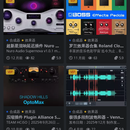
VIP
VIP
合成器
效果器
合成器
效果器
超新星混响延迟插件 Nuro Au
罗兰效果器合集 Roland Clou
dio Supernova v1.0.1 macO
d BOSS Effects Pedals v1.0.
Nuro Audio Supernova v1.0.1 ma
丰富的音乐色彩宇宙 迄今为止，BO
S
0 macOS
cOS 是一款次世代...
SS 已推出超过140种独特的迷你效
12 月前
82
5.9
11 月前
63
5.9
果器，全球...
VIP
VIP
合成器
效果器
合成器
效果器
压缩插件 Plugin Alliance Sh
极强多段削波饱和器 – Venn
adow Hills OptoMax 1.0.0
Audio V-Clip 2 v1.0.4 Patch
TEAM HCiSO | 2025年9月26日 |
发布日期：2025年12月 制作发
macOS [HCiSO]
ed Incl. Keygen-MOCHA
76.97 MB 随着 Sh...
行：Venn Audio / MOCHA 平台...
10 月前
39
5.9
4 月前
22
5.9