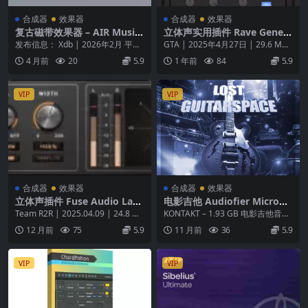
合成器
效果器
合成器
效果器
复古磁带效果器 – AIR Music
立体声实用插件 Rave Genera
Technology Fly Tape II v1.
tion Sonic Spread v1.0.0 WI
发布信息： Xdb | 2026年2月 平
GTA | 2025年4月27日 | 29.6 MB
0.0.27 macOS
N MAC UNPACKED-GTA
台： macOS 产品概述 为您的制
欢迎使用 Sonic Sp...
4 月前
20
5.9
1 年前
84
5.9
作...
VIP
VIP
合成器
效果器
合成器
效果器
立体声插件 Fuse Audio Labs
电影吉他 Audiofier Micron –
OCELOT Upmixer v1.0.0 WI
Lost In Guitarspace v1.0.2
Team R2R | 2025.04.09 | 24.8 M
KONTAKT – 1.93 GB 电影吉他音景
N MAC Incl Keygen-R2R
KONTAKT
B 探索声音新维度：...
忘记你对吉他声音的固有认知。
12 月前
75
5.9
11 月前
36
5.9
这...
VIP
VIP