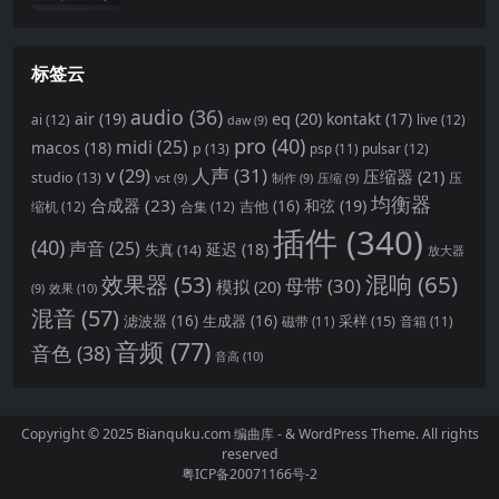
标签云
audio
(36)
eq
(20)
air
(19)
kontakt
(17)
ai
(12)
live
(12)
daw
(9)
pro
(40)
midi
(25)
macos
(18)
p
(13)
pulsar
(12)
psp
(11)
v
(29)
人声
(31)
压缩器
(21)
studio
(13)
压
vst
(9)
制作
(9)
压缩
(9)
均衡器
合成器
(23)
和弦
(19)
吉他
(16)
缩机
(12)
合集
(12)
插件
(340)
(40)
声音
(25)
延迟
(18)
失真
(14)
放大器
混响
(65)
效果器
(53)
母带
(30)
模拟
(20)
效果
(10)
(9)
混音
(57)
滤波器
(16)
生成器
(16)
采样
(15)
磁带
(11)
音箱
(11)
音频
(77)
音色
(38)
音高
(10)
Copyright © 2025 Bianquku.com
编曲库
- & WordPress Theme. All rights
reserved
粤ICP备20071166号-2