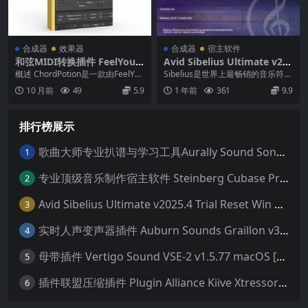
合成器
效果器
合成器
宿主软件
和弦MIDI转换插件 FeelYour
Avid Sibelius Ultimate v20
Sound ChordPotion v2.5.0
25.4 Trial Reset Win 无限试
概述 ChordPotion是一款由FeelYou
Sibelius是世界上最畅销的音乐符号
WIN MAC Incl Keygen-R2R
用版 乐谱软件 西贝柳斯 MAC
rSound开发的MIDI插件...
软件，提供复杂但易于使用的工
10 月前
49
5.9
1 年前
361
9.9
含音色库25G
具，这些工具...
排行榜展示
歌曲大师专业扒谱与学习工具Aurally Sound Song Master PRO v2.7.04 WiN
1
专业顶级音乐制作宿主软件 Steinberg Cubase Pro 14 v14.0.32 VR/R2R 原厂音源内含安装教程 [WiN MAC]（80GB+）
2
Avid Sibelius Ultimate v2025.4 Trial Reset Win 无限试用版 乐谱软件 西贝柳斯 MAC含音色库25G
3
实时人声变声器插件 Auburn Sounds Graillon v3.1.1 macOS
4
母带插件 Vertigo Sound VSE-2 v1.5.77 macOS [HCiSO]
5
插件联盟压缩插件 Plugin Alliance Kiive Xtressor v1.0.1 WIN MAC
6