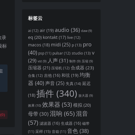
标签云
audio
(36)
air
(19)
ai
(12)
daw
(9)
eq
(20)
救录
kontakt
(17)
live
(12)
pro
midi
(25)
macos
(18)
p
(13)
级标
(40)
v
pulsar
(12)
studio
(13)
psp
(11)
(29)
人声
(31)
vst
(9)
制作
(9)
压缩
(9)
压缩器
(21)
合成器
(23)
压缩机
(12)
盗
均衡
和弦
(19)
吉他
(16)
合集
(12)
器
(40)
声音
(25)
延迟
失真
(14)
插件
(340)
(18)
放大器
(9)
效果器
(53)
模拟
(20)
效果
(10)
混响
(65)
混音
母带
(30)
(
0
)
(57)
滤波器
(16)
生成器
(16)
磁带
音色
(38)
采样
(15)
(11)
音箱
(11)