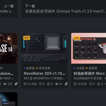
上一篇
下一篇
dle v2.
音频色彩处理插件 iZotope Trash v1.3.0 macOS
N R2R版本
WiN
VIP
VIP
件
效果器
音色音源
合成器
效果器
ubase激
NovoNotes 3DX v1.10.0
转场效果插件 Mors 
ro 14 x
WIN MAC顶尖 3D 音频制
sitions Plugin W
的 Patch Co
3DX 是 MAGNETICA 工作室的
在你的歌曲中打造无限、
 Patch C
作插件
cOSX Max 4 Live
..
“NovoNotes”品牌下的第一个版
场效果的最简单且最有创
0
237
5.9
10 月前
0
0
41
5.9
10 月前
0
0
本...
法🔥 🎚️ 简单模式（S...
OS