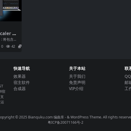
aler M
3.1.1 [Wi
 : 将包含文
cf...
0
42
5.9
快速导航
关于本站
联
效果器
关于我们
QQ
宿主软件
免责声明
邮箱
T
合成器
VIP介绍
工作
W宿
。支
定运
opyright © 2025 Bianquku.com
编曲库
- & WordPress Theme. All rights reserv
粤ICP备20071166号-2