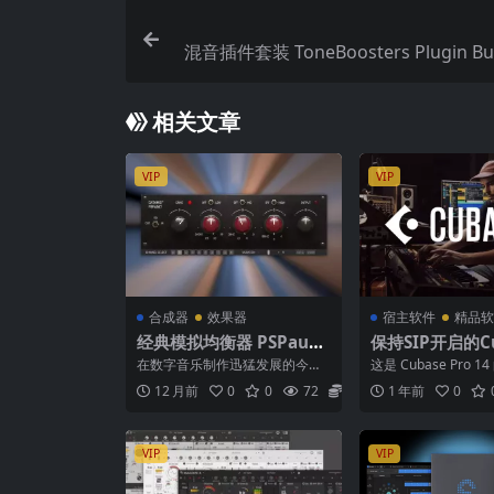
混音插件套装 ToneBoosters Plugin Bun
1.0 MAC WI
相关文章
VIP
VIP
合成器
效果器
宿主软件
精品软
经典模拟均衡器 PSPaudi
保持SIP开启的C
oware PSP Datamix A5
活工具 Cubase P
在数字音乐制作迅猛发展的今
这是 Cubase Pro 14 
67 V1.0.0 MAC
xx SIP enabled
天，模拟设备的独特魅力依然是
mmand 补丁方法 ✅ .
12 月前
0
0
72
5.9
1 年前
0
许多音乐制作人和录音工程师...
ommand Mac
VIP
VIP