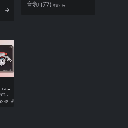
音频
(77)
音高
(10)
Tran
iN Ma
独特转
意的方
49
5.9