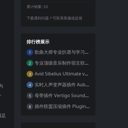
累计销量:
33
下载遇到问题？可联系客服或反馈
排行榜展示
歌曲大师专业扒谱与学习工具Aurally Sound Song Master PRO v2.7.04 WiN
1
专业顶级音乐制作宿主软件 Steinberg Cubase Pro 14 v14.0.32 VR/R2R 原厂音源内含安装教程 [WiN MAC]（80GB+）
2
Avid Sibelius Ultimate v2025.4 Trial Reset Win 无限试用版 乐谱软件 西贝柳斯 MAC含音色库25G
3
实时人声变声器插件 Auburn Sounds Graillon v3.1.1 macOS
4
为
，
母带插件 Vertigo Sound VSE-2 v1.5.77 macOS [HCiSO]
5
插件联盟压缩插件 Plugin Alliance Kiive Xtressor v1.0.1 WIN MAC
6
满足