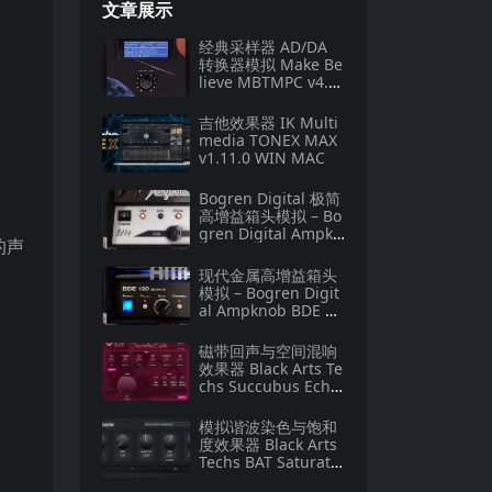
文章展示
经典采样器 AD/DA
转换器模拟 Make Be
lieve MBTMPC v4.1.
3.267 macOS
吉他效果器 IK Multi
media TONEX MAX
v1.11.0 WIN MAC
Bogren Digital 极简
高增益箱头模拟 – Bo
gren Digital Ampkn
的声
ob BH4 v1.0.138 U2
B Mac [MORiA]
现代金属高增益箱头
模拟 – Bogren Digit
al Ampknob BDE 12
0 v1.0.246 U2B Mac
[MORiA]
磁带回声与空间混响
效果器 Black Arts Te
chs Succubus Echo
v1.0.0-WiN
模拟谐波染色与饱和
度效果器 Black Arts
Techs BAT Saturato
r v1.0.0-WiN