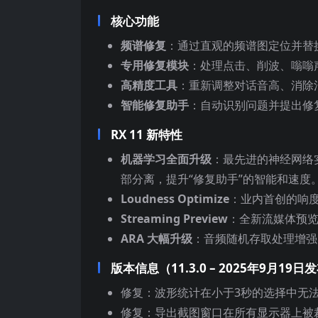
核心功能
频谱修复
：通过直观的频谱图定位并替
专用修复模块
：处理点击、削波、嗡嗡
高精度工具
：重新调整对话音高、消除混
智能修复助手
：自动识别问题并提出修
RX 11 新特性
机器学习全面升级
：最先进的神经网络
部分离，提升“修复助手”的智能和速度
Loudness Optimize
：业内首创的响
Streaming Preview
：全新流媒体预
ARA 大幅升级
：音频随机存取处理增强
版本信息（11.3.0 – 2025年9月19日
修复：波形统计在小于3秒的选择中无法产
修复：导出截图窗口在所有显示器上被