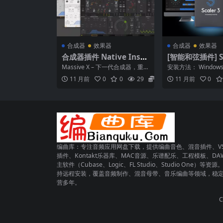
合成器
效果器
合成器
效果器
合成器插件 Native Instr
[智能和弦插件] Sc
uments Massive X v1.
usic Scaler 3 v
Massive X – 下一代合成器，重
安装方法： Windows
6.0-WiN MAC
N MacOSX]
生的传奇 重新构思，重新架构，
件“8ee6df9696d67d1f
11 月前
0
0
29
5.9
11 月前
0
重新定义未...
编曲库：专注音频应用网盘下载，提供编曲音色、混音插件、VS
插件、Kontakt乐器库、MAC音源、乐谱配乐、工程模板、DA
主软件（Cubase、Logic、FL Studio、Studio One）等资源
持远程安装，覆盖音频制作、混音母带、音乐编曲等领域，稳
营多年。
C