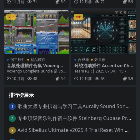
11 月前
71
5.9
12 月前
72
5.9
VIP
VIP
宿主软件
精品软件
合成器
效果器
音频处理插件合集 Voxengo
环绕混响插件 Accentize Cha
Complete Bundle 2025.10
meleon Surround v1.1.3-Wi
Voxengo Complete Bundle 是 Vox
Team R2R | 2025.07.04 | 15.7 M
WiN
N
engo 推出的旗舰音...
B 🎧 Chamel...
10 月前
48
5.9
12 月前
63
5.9
排行榜展示
歌曲大师专业扒谱与学习工具Aurally Sound Song Master PRO v2.7.04 WiN
1
专业顶级音乐制作宿主软件 Steinberg Cubase Pro 14 v14.0.32 VR/R2R 原厂音源内含安装教程 [WiN MAC]（80GB+）
2
Avid Sibelius Ultimate v2025.4 Trial Reset Win 无限试用版 乐谱软件 西贝柳斯 MAC含音色库25G
3