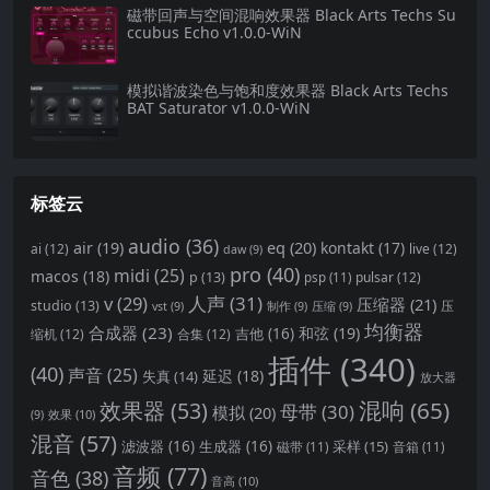
磁带回声与空间混响效果器 Black Arts Techs Su
ccubus Echo v1.0.0-WiN
模拟谐波染色与饱和度效果器 Black Arts Techs
BAT Saturator v1.0.0-WiN
标签云
audio
(36)
eq
(20)
air
(19)
kontakt
(17)
ai
(12)
live
(12)
daw
(9)
pro
(40)
midi
(25)
macos
(18)
p
(13)
pulsar
(12)
psp
(11)
v
(29)
人声
(31)
压缩器
(21)
studio
(13)
压
vst
(9)
制作
(9)
压缩
(9)
均衡器
合成器
(23)
和弦
(19)
吉他
(16)
缩机
(12)
合集
(12)
插件
(340)
(40)
声音
(25)
延迟
(18)
失真
(14)
放大器
混响
(65)
效果器
(53)
母带
(30)
模拟
(20)
效果
(10)
(9)
混音
(57)
滤波器
(16)
生成器
(16)
采样
(15)
磁带
(11)
音箱
(11)
音频
(77)
音色
(38)
音高
(10)