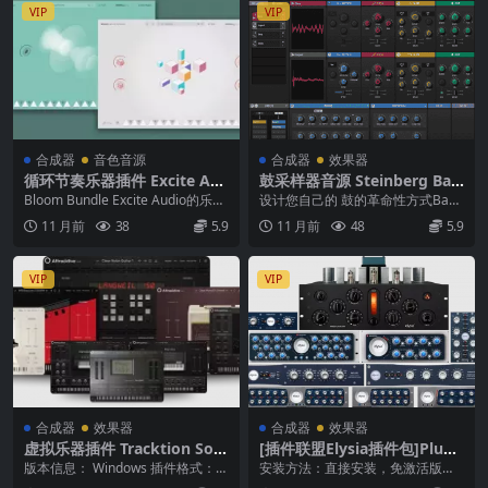
VIP
VIP
合成器
音色音源
合成器
效果器
循环节奏乐器插件 Excite Au
鼓采样器音源 Steinberg Bac
dio Bloom Bundle 2025.6 -
kBone v1.6.10
Bloom Bundle Excite Audio的乐器
设计您自己的 鼓的革命性方式Back
WiN
捆绑包。 与Bloom一...
bone 是您新的、创新的鼓设计器，
11 月前
38
5.9
11 月前
48
5.9
用于单脚...
VIP
VIP
合成器
效果器
合成器
效果器
虚拟乐器插件 Tracktion Soft
[插件联盟Elysia插件包]Plugi
ware Attracktive v1.1.0 & v
n Alliance Elysia Bundle 20
版本信息： Windows 插件格式：A
安装方法：直接安装，免激活版
1.0.2 WiN
25.06.18 [MacOSX]
AX、VST3、VST2（x64）；支持...
本。 elysia 由 Ruben Tilgner ...