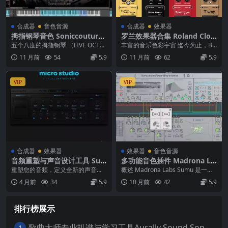
合成器
音色音源
合成器
效果器
拇指钢琴音色 Soniccouture
罗兰效果器合集 Roland Clou
Array Mbira v1.5.0 KONTAK
d BOSS Effects Pedals v1.0.
五个八度的拇指钢琴 （FIVE OCTAV
丰富的音乐色彩宇宙 迄今为止，BO
T
0 macOS
E THUMB PIANO） Mbir...
SS 已推出超过140种独特的迷你效
11 月前
54
5.9
11 月前
62
5.9
果器，全球...
VIP
VIP
合成器
效果器
效果器
音色音源
音频重塑与声音设计工具 Sug
多功能音色插件 Madrona La
ar Bytes Transfigure v1.0.0
bs Sumu v1.1.1 Incl Keygen
重塑您的音频，定义全新的声音景
概述 Madrona Labs Sumu 是一款
WiN MAC
(WiN and macOS)-R2R
观 产品概述 Sugar Bytes Transf...
突破性的软件合成器，融合了加法
4 月前
34
5.9
10 月前
42
5.9
再...
排行榜展示
歌曲大师专业扒谱与学习工具Aurally Sound Song Master PRO v2.7.04 WiN
1