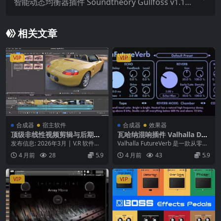
智能动态均衡器插件 Soundtheory Gullfoss v1.11.
6 ARM macOS
相关文章
VIP
VIP
合成器
宿主软件
合成器
效果器
顶级非线性视频剪辑与后期合
瓦哈纳混响插件 Valhalla DSP
成工作站 BorisFX VEGAS Pr
Valhalla FutureVerb v1.0.0.
发布信息: 2026年3月 | V.R 软件类
Valhalla FutureVerb 是一款从零开
o Ultimate 2026.0 – WiN
8 WiN
型: 顶级非线性视频剪辑与后期合
始研发、旨在提供最透明、最真...
4 月前
28
5.9
4 月前
43
5.9
成...
VIP
VIP