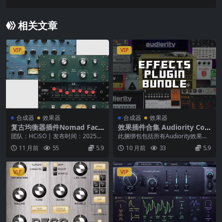
tion Suite 6 v6.09 WiN MAC
相关文章
VIP
VIP
合成器
效果器
合成器
效果器
复古均衡器插件Nomad Fact
效果插件合集 Audiority Co
ory Retro EQs Bundle 2.3.0
mplete Effects Bundle 202
团队：HCiSO | 发布时间：2025年
此捆绑包包括所有Audiority效果插
macOS
5.9 WiN
7月16日 | 大小：374.92 M...
件。此页面（以及版本号和价格）
11 月前
55
5.9
10 月前
33
5.9
将在每个新...
VIP
VIP