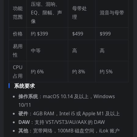
压缩、混响、
功能
母带处
EQ、限幅、声
混音与母带
范围
理
像
价格
约 $399
$499
$999
易用
中等
高
高
性
CPU
约 6%
约 8%
约 5%
占用
系统要求
操作系统
：macOS 10.14 及以上，Windows
10/11
硬件
：4GB RAM，Intel i5 或 Apple M1 及以上
DAW
：支持 VST/VST3/AU/AAX 的 DAW
其他
：宽带网络，100MB 磁盘空间，iLok 账户