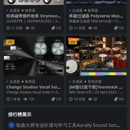
合成器
效果器
合成器
效果器
经典磁带插件效果 Strymon
终极过滤器 Polyverse Music
Deco Plugin v1.0.0 ARM ma
Filterverse v1.2.1 WiN
GUISEPPE | 2025年6月26日 | 37
终极多过滤器 Filterverse是一个开
cOS
MB 在当今，现代录音工程...
创性的音频过滤器插件，提供以前
11 月前
55
5.9
11 月前
43
5.9
从未听...
VIP
VIP
合成器
效果器
合成器
音色音源
Chango Studios Vocal Suit
[66套EZ架子鼓]Toontrack EZ
e v1.0.0：人声处理的强大多
drummer 3 v3.1.0 [WiN, M
Chango Studios Vocal Suite v1.0.
WN: Team V.R | 23 April 2025 | 7
功能插件 WiN MAC
acOSX]（140G）
0 是 Chan...
16 MB Ma...
1 年前
131
5.9
10 月前
32
9.9
排行榜展示
歌曲大师专业扒谱与学习工具Aurally Sound Song Master PRO v2.7.04 WiN
1