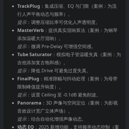
TrackPlug
：集成压缩、EQ 与门限（案例：为流
行人声平衡动态与频率）。
提示
：调整压缩比率可优化人声透明度。
MasterVerb
：提供真实混响算法（案例：为钢琴
添加温暖大厅混响）。
提示
：微调 Pre-Delay 可增强空间感。
Tube Saturator
：模拟电子管温暖失真（案例：为
吉他添加复古饱和感）。
提示
：降低 Drive 可避免过度失真。
FinalPlug
：精准限幅与抖动处理（案例：为母带
限制峰值提升响度）。
提示
：设置 Ceiling 至 -0.1dB 避免削波。
Panorama
：3D 声像与空间定位（案例：为影视
音效设计宽广立体声场）。
提示
：结合自动化增强声像动态。
动态 EQ
：2025 新增功能，支持频率动态控制（案