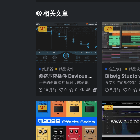
0
相关文章
VIP
VIP
效果器
精品软件
宿主软件
精品软
侧链压缩插件 Devious M
Bitwig Studio 
achines Duck v1.3.12
13 发布：探索
完美的侧链躲避 躲避，或侧链压
备受期待的现代数字
WiN MAC
创作的无限可能 W
缩，是现代音乐的决定性效果之
（DAW）Bitwig St
10 月前
0
0
48
5.9
5 月前
0
一。从经典的房子到现代...
v6...
C Linux
VIP
VIP