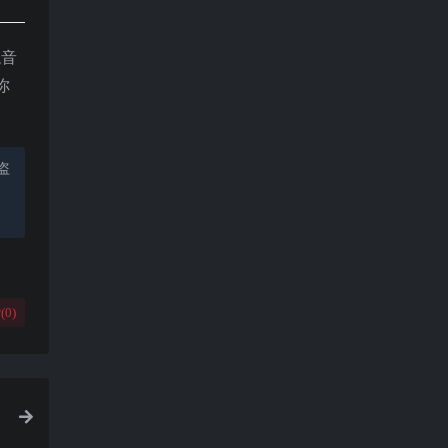
混音
你
盗
(
0
)