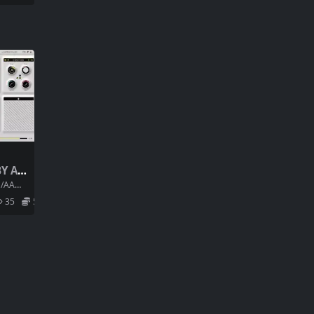
Y Au
.0 [WI
/AA
ng 合作
35
5.9