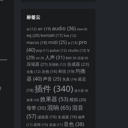
标签云
audio
(36)
air
(19)
ai
(12)
daw
(9)
eq
(20)
kontakt
(17)
live
(12)
pro
midi
(25)
macos
(18)
p
(13)
(40)
v
pulsar
(12)
studio
(13)
psp
(11)
(29)
人声
(31)
vst
(9)
制作
(9)
压缩
(9)
压缩器
(21)
合成器
(23)
压缩机
(12)
均衡
和弦
(19)
吉他
(16)
合集
(12)
器
(40)
声音
(25)
延迟
失真
(14)
插件
(340)
分
(18)
放大器
(9)
效果器
(53)
模拟
(20)
效果
(10)
混响
(65)
混音
母带
(30)
(57)
滤波器
(16)
生成器
(16)
磁带
音色
(38)
采样
(15)
(11)
音箱
(11)