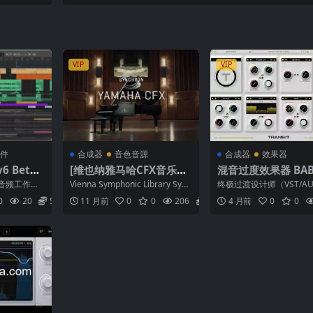
6 macOS
M macOS
VIP
VIP
件
合成器
音色音源
合成器
效果器
v6 Beta
[维也纳雅马哈CFX音乐会
混音过度效果器 BAB
下一代音乐
三角钢琴]Vienna Symph
dio Transit 2 v1.2
音频工作站
Vienna Symphonic Library Sync
终极过渡设计师（VST/AU
iN MA
onic Library Synchron
N macOS]-R2R
udio 迎来了其
hron Yamaha...
X） 我们与 Andrew Hua
0
20
5.9
11 月前
0
0
206
5.9
4 月前
0
0
创...
Yamaha CFX (Resampli
ng) v1.2.3 [KONTAKT]
（121GB）