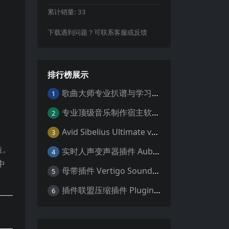
累计销量:
33
下载遇到问题？可联系客服或反馈
排行榜展示
歌曲大师专业扒谱与学习工具Aurally Sound Song Master PRO v2.7.04 WiN
1
专业顶级音乐制作宿主软件 Steinberg Cubase Pro 14 v14.0.32 VR/R2R 原厂音源内含安装教程 [WiN MAC]（80GB+）
2
Avid Sibelius Ultimate v2025.4 Trial Reset Win 无限试用版 乐谱软件 西贝柳斯 MAC含音色库25G
3
造。
实时人声变声器插件 Auburn Sounds Graillon v3.1.1 macOS
4
中
母带插件 Vertigo Sound VSE-2 v1.5.77 macOS [HCiSO]
5
插件联盟压缩插件 Plugin Alliance Kiive Xtressor v1.0.1 WIN MAC
6