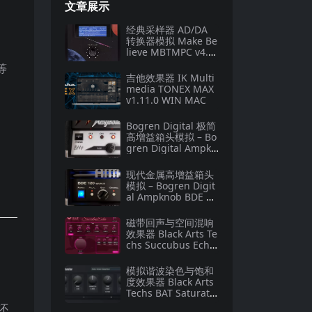
文章展示
经典采样器 AD/DA
转换器模拟 Make Be
lieve MBTMPC v4.1.
3.267 macOS
等
吉他效果器 IK Multi
media TONEX MAX
v1.11.0 WIN MAC
Bogren Digital 极简
高增益箱头模拟 – Bo
gren Digital Ampkn
ob BH4 v1.0.138 U2
B Mac [MORiA]
现代金属高增益箱头
模拟 – Bogren Digit
al Ampknob BDE 12
0 v1.0.246 U2B Mac
[MORiA]
磁带回声与空间混响
效果器 Black Arts Te
chs Succubus Echo
v1.0.0-WiN
模拟谐波染色与饱和
度效果器 Black Arts
Techs BAT Saturato
r v1.0.0-WiN
还