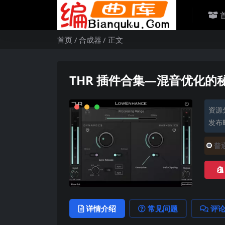
首页
合成器
正文
THR 插件合集—混音优化的秘
资源
发布时
普
详情介绍
常见问题
评