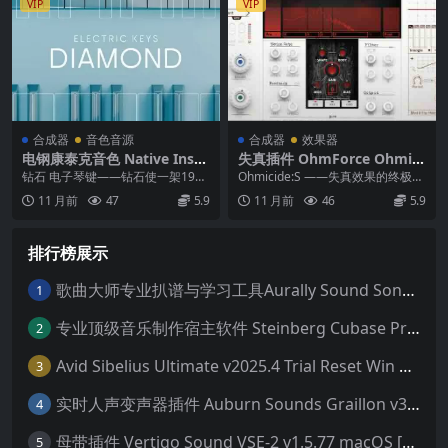
VIP
VIP
合成器
音色音源
合成器
效果器
电钢康泰克音色 Native Instr
失真插件 OhmForce Ohmici
uments Electric Keys Diam
de[S] v1.0.0 U2B macOS-G
钻石 电子琴键——钻石使一架1967
Ohmicide:S ——失真效果的终极图
ond 1.1.1 KONTAKT
UISEPPE
年非常罕见的原创电子钢琴永垂不
书馆 The Grand Librar...
11 月前
47
5.9
11 月前
46
5.9
朽。除了闪亮的...
排行榜展示
歌曲大师专业扒谱与学习工具Aurally Sound Song Master PRO v2.7.04 WiN
1
专业顶级音乐制作宿主软件 Steinberg Cubase Pro 14 v14.0.32 VR/R2R 原厂音源内含安装教程 [WiN MAC]（80GB+）
2
Avid Sibelius Ultimate v2025.4 Trial Reset Win 无限试用版 乐谱软件 西贝柳斯 MAC含音色库25G
3
实时人声变声器插件 Auburn Sounds Graillon v3.1.1 macOS
4
母带插件 Vertigo Sound VSE-2 v1.5.77 macOS [HCiSO]
5