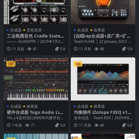
合成器
音色音源
合成器
效果器
工业氛围音色 Cradle State
[说唱rap合成器+原厂库+扩
Machine Shadow Structure
展]Sauceware Audio Scorch
⸻ GUISEPPE | 2025年7月23
Team FLARE | 22 January 2022 |
s v1.0.0 READ NFO U2B ma
v1.0.0 Regged+Factory Libr
日 | 1.89 GB Shadow...
WiN: 119 ...
11 月前
41
5.9
11 月前
48
5.9
cOS-GUISEPPE
ary+Expansion [WiN, MacO
SX]（40GB+）
VIP
VIP
合成器
效果器
合成器
效果器
硬件合成器 Togu Audio Line
均衡插件 iZotope FXEQ v1.
TAL-J-8 v2.0.0 WIN MAC
0.0 WiN
TAL-J-8是对流行的80年代硬件合成
发布信息： Team R2R | 2025年8
器的非常精确的模拟，并根据我们
月5日 | 安装包大小：69.9 ...
1 年前
71
5.9
11 月前
44
5.9
自己的木星...