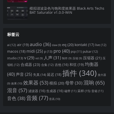
模拟谐波染色与饱和度效果器 Black Arts Techs
BAT Saturator v1.0.0-WiN
标签云
audio
(36)
eq
(20)
air
(19)
kontakt
(17)
ai
(12)
live
(12)
daw
(9)
pro
(40)
midi
(25)
macos
(18)
p
(13)
pulsar
(12)
psp
(11)
v
(29)
人声
(31)
压缩器
(21)
studio
(13)
压
vst
(9)
制作
(9)
压缩
(9)
均衡器
合成器
(23)
和弦
(19)
吉他
(16)
缩机
(12)
合集
(12)
插件
(340)
(40)
声音
(25)
延迟
(18)
失真
(14)
放大器
混响
(65)
效果器
(53)
母带
(30)
模拟
(20)
效果
(10)
(9)
混音
(57)
滤波器
(16)
生成器
(16)
采样
(15)
磁带
(11)
音箱
(11)
音频
(77)
音色
(38)
音高
(10)