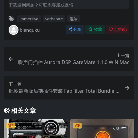
下载遇到问题？可联系客服或反馈
immersive
verberate
混响
bianquku
分享
收藏
点赞(
0
)
上一篇
噪声门插件 Aurora DSP GateMate 1.1.0 WiN Mac
下一篇
肥波最新版后期插件套装 FabFilter Total Bundle v
2025.5.15 WiN MAC
相关文章
VIP
VIP