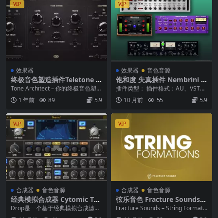
VIP
VIP
效果器
效果器
音色音源
终极音色塑造插件Teletone A
饱和度 失真插件 Nembrini A
udio Tone Architect v1.0.0-
udio Character Bundle U2B
Tone Architect – 你的终极音色塑造
插件类型： 插件格式：AU、VST、
WiN
Mac [MORiA]
工具 SEnki | 2025...
VST3、AAX 平台支持：macOS（U
1 年前
89
5.9
10 月前
55
5.9
2...
VIP
VIP
合成器
音色音源
合成器
音色音源
经典模拟合成器 Cytomic The
弦乐音色 Fracture Sounds S
Drop v1.9.0 WiN
tring Formations v2.0 KON
Drop是一个基于经典模拟合成滤波
Fracture Sounds – String Formati
TAKT
器以及全新设计的模拟模拟共振滤
ons v2.0...