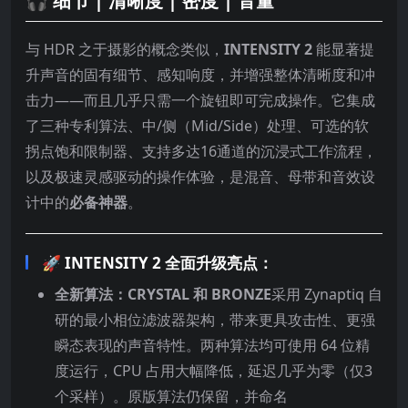
🎧 细节 | 清晰度 | 密度 | 音量
与 HDR 之于摄影的概念类似，
INTENSITY 2
能显著提
升声音的固有细节、感知响度，并增强整体清晰度和冲
击力——而且几乎只需一个旋钮即可完成操作。它集成
了三种专利算法、中/侧（Mid/Side）处理、可选的软
拐点饱和限制器、支持多达16通道的沉浸式工作流程，
以及极速灵感驱动的操作体验，是混音、母带和音效设
计中的
必备神器
。
🚀 INTENSITY 2 全面升级亮点：
全新算法：CRYSTAL 和 BRONZE
采用 Zynaptiq 自
研的最小相位滤波器架构，带来更具攻击性、更强
瞬态表现的声音特性。两种算法均可使用 64 位精
度运行，CPU 占用大幅降低，延迟几乎为零（仅3
个采样）。原版算法仍保留，并命名