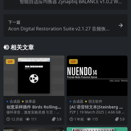
智能自适应均衡器 Zynaptiq BALANCE v1.0.2 WiN
Mac
下一篇
Acon Digital Restoration Suite v2.1.27 音频恢复
和降噪插件
相关文章
VIP
VIP
合成器
效果器
合成器
宿主软件
创意采样插件 Birds Rolling S
[AI 语音转文本]Steinberg Di
ampler v1.0.5
alogue Transcription AI Mo
循环录音，激发实验灵感 引言：创
P2P | 19 March 2025 | 4.66 GB N
del [WiN]（4.66GB）
新采样新方式 Birds Rolling Sam...
uendo 14 ...
12 月前
111
5.9
1 年前
115
5.9