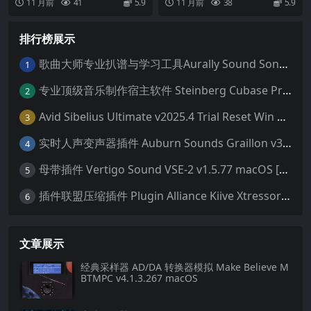
11 月前
41
5.9
11 月前
38
5.9
波器插件。模型中...
排行榜展示
歌曲大师专业扒谱与学习工具Aurally Sound Song Master PRO v2.7.04 WiN
1
专业顶级音乐制作宿主软件 Steinberg Cubase Pro 14 v14.0.32 VR/R2R 原厂音源内含安装教程 [WiN MAC]（80GB+）
2
Avid Sibelius Ultimate v2025.4 Trial Reset Win 无限试用版 乐谱软件 西贝柳斯 MAC含音色库25G
3
实时人声变声器插件 Auburn Sounds Graillon v3.1.1 macOS
4
母带插件 Vertigo Sound VSE-2 v1.5.77 macOS [HCiSO]
5
插件联盟压缩插件 Plugin Alliance Kiive Xtressor v1.0.1 WIN MAC
6
文章展示
经典采样器 AD/DA 转换器模拟 Make Believe M
BTMPC v4.1.3.267 macOS