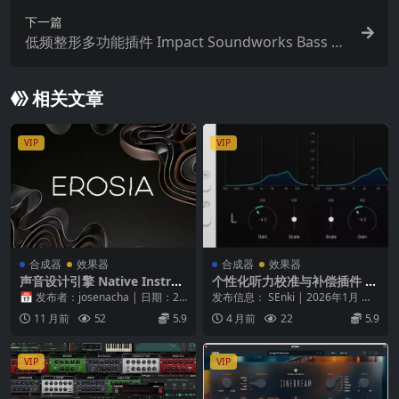
下一篇
低频整形多功能插件 Impact Soundworks Bass Sc
ulptor v1.0.3 WiN
相关文章
VIP
VIP
合成器
效果器
合成器
效果器
声音设计引擎 Native Instru
个性化听力校准与补偿插件 –
ments Erosia KONTAKT
Plugin Alliance HEARS Perf
📅 发布者：josenacha | 日期：20
发布信息： SEnki | 2026年1月 平
ection v1.0.0-SEnki
25-08-28 | 💾 大小：6...
台： Windows / macO...
11 月前
52
5.9
4 月前
22
5.9
VIP
VIP