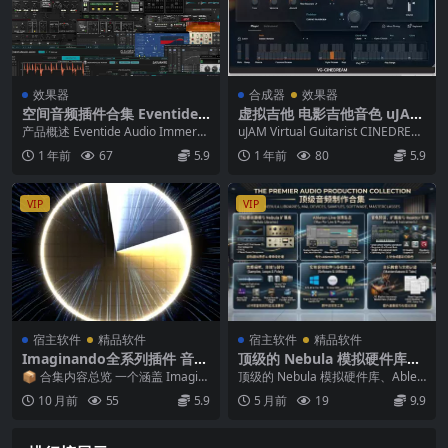
效果器
合成器
效果器
空间音频插件合集 Eventide
虚拟吉他 电影吉他音色 uJAM
Audio Immersive Bundle v
Virtual Guitarist CINEDREA
产品概述 Eventide Audio Immersi
uJAM Virtual Guitarist CINEDREA
2025.04 macOS
M v1.0.0 U2B Mac [MORiA]
ve Bundle v20...
M v1.0.0 ...
1 年前
67
5.9
1 年前
80
5.9
VIP
VIP
宿主软件
精品软件
宿主软件
精品软件
Imaginando全系列插件 音色
顶级的 Nebula 模拟硬件库、
扩展 Complete Plugins & S
Ableton 专属的 M4L 设备 高
📦 合集内容总览 一个涵盖 Imagin
顶级的 Nebula 模拟硬件库、Ablet
ound Packs Collection
质量的声音采样、软件工具以
ando 全系列插件与音色扩展包 的
on 专属的 M4L 设备 高质量的...
10 月前
55
5.9
5 月前
19
9.9
及吉他教学谱面。
完整...