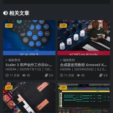
McKenna Sympathy 教程
相关文章
VIP
VIP
编曲教程
编曲教程
Scaler 3 和声创作工作坊Gro
合成器使用教程 Groove3 KO
ove3 Scaler 3 Harmony Wo
RG multi poly Explained
HiDERA | 2025年7月11日 | 120
HiDERA | 2025年6月6日 | 6.2 GB
rkshop
MB 👉 官网链接 🎶 解锁...
和合成器wiz Alber...
11 月前
45
5.9
11 月前
43
5.9
VIP
VIP