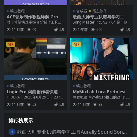
编曲教程
合成器
宿主软件
ACE音乐制作教程详解 Groov
歌曲大师专业扒谱与学习工具
e3 ACE Studio Explained v2
Aurally Sound Song Master
对于希望快速掌握音乐制作工具的
Song Master PRO v2.7.04 是一款
025.05
PRO v2.7.04 WiN
初学者和专业人士，Groove3 ACE
专为吉他手、歌手、钢琴家和...
11 月前
69
5.9
1 年前
506
5.9
Stud...
VIP
VIP
编曲教程
编曲教程
Logic Pro 词曲创作者快速入
MyMixLab Luca Pretolesi
门视频课程
MASTERING JASON DERUL
HiDERA | 2025年8月29日 | 237
教程概述 MyMixLab推出的这门”Lu
O教程 – 顶级母带处理技术完
MB 如果你是一位词曲创作者...
ca Pretolesi MASTER...
11 月前
53
5.9
11 月前
38
5.9
全揭秘
排行榜展示
歌曲大师专业扒谱与学习工具Aurally Sound Song Master PRO v2.7.04 WiN
1